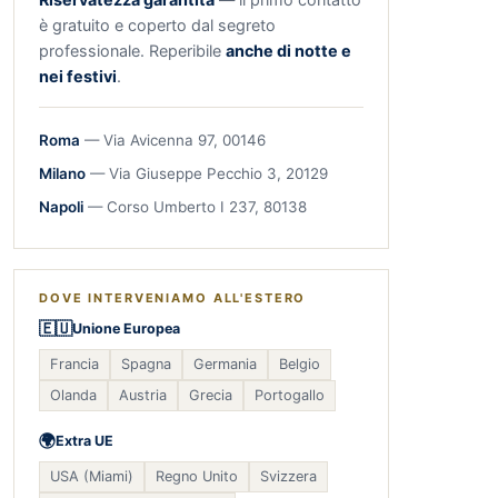
è gratuito e coperto dal segreto
professionale. Reperibile
anche di notte e
nei festivi
.
Roma
— Via Avicenna 97, 00146
Milano
— Via Giuseppe Pecchio 3, 20129
Napoli
— Corso Umberto I 237, 80138
DOVE INTERVENIAMO ALL'ESTERO
🇪🇺
Unione Europea
Francia
Spagna
Germania
Belgio
Olanda
Austria
Grecia
Portogallo
🌍
Extra UE
USA (Miami)
Regno Unito
Svizzera