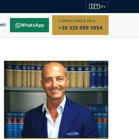
🇮🇹
IT
CONSULENZA H24
tti
WhatsApp
+39 335 669 3954