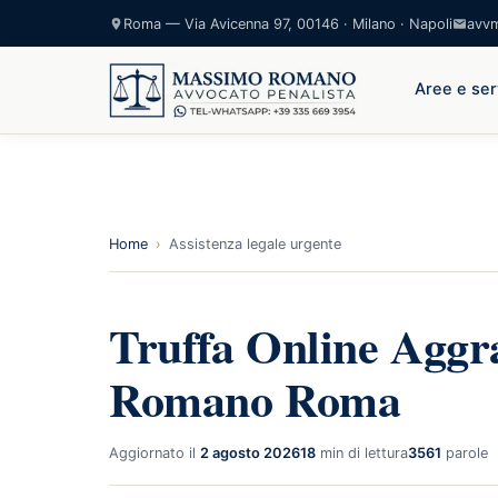
Roma — Via Avicenna 97, 00146 · Milano · Napoli
avv
Aree e ser
Home
›
Assistenza legale urgente
Truffa Online Aggra
Romano Roma
Aggiornato il
2 agosto 2026
18
min di lettura
3561
parole