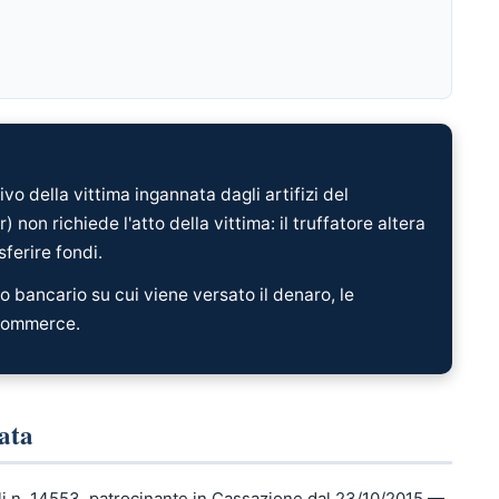
ivo della vittima ingannata dagli artifizi del
 non richiede l'atto della vittima: il truffatore altera
ferire fondi.
nto bancario su cui viene versato il denaro, le
-commerce.
ata
i n. 14553, patrocinante in Cassazione dal 23/10/2015 —