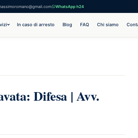
massimoromano@gmail.com
WhatsApp h24
vizi
In caso di arresto
Blog
FAQ
Chi siamo
Conta
vata: Difesa | Avv.