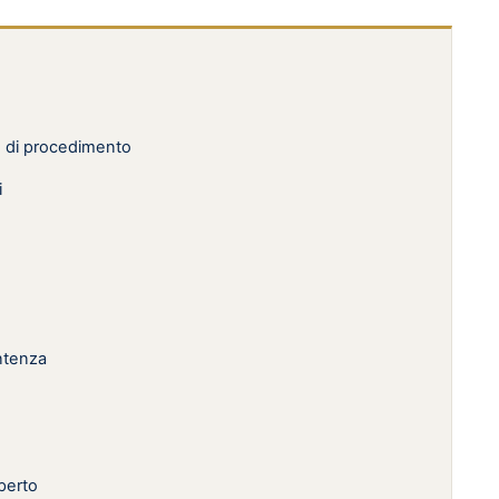
o di procedimento
i
entenza
perto