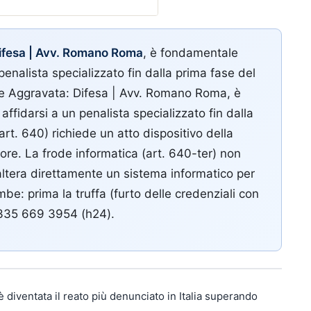
Difesa | Avv. Romano Roma
, è fondamentale
 penalista specializzato fin dalla prima fase del
ne Aggravata: Difesa | Avv. Romano Roma, è
affidarsi a un penalista specializzato fin dalla
rt. 640) richiede un atto dispositivo della
atore. La frode informatica (art. 640-ter) non
re altera direttamente un sistema informatico per
ambe: prima la truffa (furto delle credenziali con
9 335 669 3954 (h24).
 è diventata il reato più denunciato in Italia superando