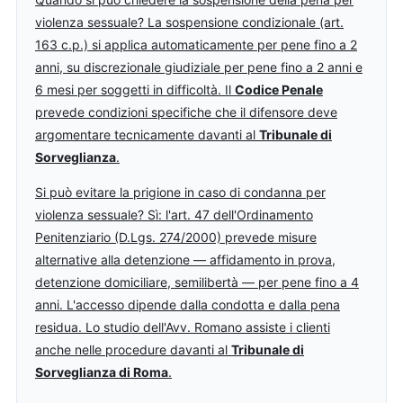
violenza sessuale? La sospensione condizionale (art.
163 c.p.) si applica automaticamente per pene fino a 2
anni, su discrezionale giudiziale per pene fino a 2 anni e
6 mesi per soggetti in difficoltà. Il
Codice Penale
prevede condizioni specifiche che il difensore deve
argomentare tecnicamente davanti al
Tribunale di
Sorveglianza
.
Si può evitare la prigione in caso di condanna per
violenza sessuale? Sì: l'art. 47 dell'Ordinamento
Penitenziario (D.Lgs. 274/2000) prevede misure
alternative alla detenzione — affidamento in prova,
detenzione domiciliare, semilibertà — per pene fino a 4
anni. L'accesso dipende dalla condotta e dalla pena
residua. Lo studio dell'Avv. Romano assiste i clienti
anche nelle procedure davanti al
Tribunale di
Sorveglianza di Roma
.