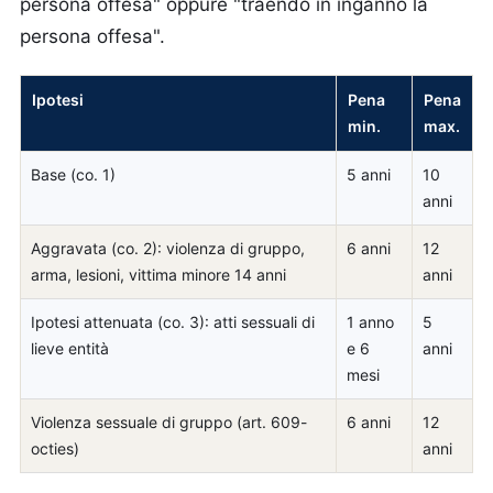
persona offesa" oppure "traendo in inganno la
persona offesa".
Ipotesi
Pena
Pena
min.
max.
Base (co. 1)
5 anni
10
anni
Aggravata (co. 2): violenza di gruppo,
6 anni
12
arma, lesioni, vittima minore 14 anni
anni
Ipotesi attenuata (co. 3): atti sessuali di
1 anno
5
lieve entità
e 6
anni
mesi
Violenza sessuale di gruppo (art. 609-
6 anni
12
octies)
anni