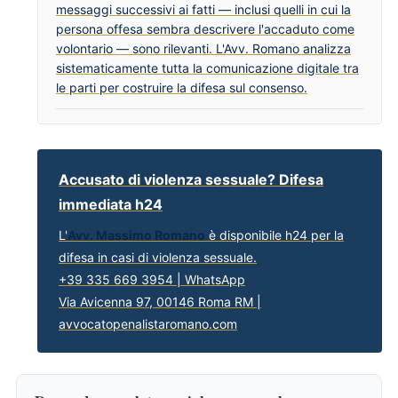
messaggi successivi ai fatti — inclusi quelli in cui la
persona offesa sembra descrivere l'accaduto come
volontario — sono rilevanti. L'Avv. Romano analizza
sistematicamente tutta la comunicazione digitale tra
le parti per costruire la difesa sul consenso.
Accusato di violenza sessuale? Difesa
immediata h24
L'
Avv. Massimo Romano
è disponibile h24 per la
difesa in casi di violenza sessuale.
+39 335 669 3954 | WhatsApp
Via Avicenna 97, 00146 Roma RM |
avvocatopenalistaromano.com