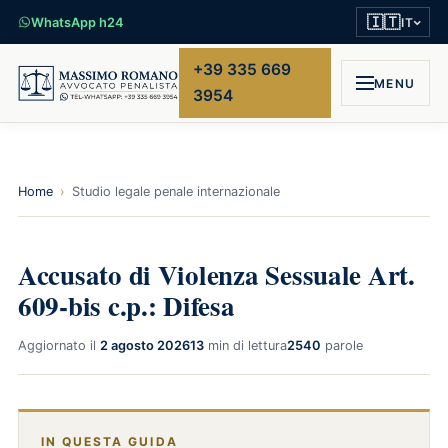
🇮🇹
WhatsApp h24
IT
+39 335 669
MENU
3954
Home
›
Studio legale penale internazionale
Accusato di Violenza Sessuale Art.
609-bis c.p.: Difesa
Aggiornato il
2 agosto 2026
13
min di lettura
2540
parole
IN QUESTA GUIDA