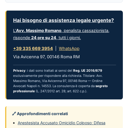
Hai bisogno di assistenza legale urgente?
L'
Avv. Massimo Romano
, penalista cassazionista,
risponde
24 ore su 24
, tutti i giorni.
+39 335 669 3954
|
WhatsApp
Via Avicenna 97, 00146 Roma RM
Privacy
: i dati sono trattati ai sensi del
Reg. UE 2016/679
esclusivamente per rispondere alla richiesta. Titolare: Avv.
Massimo Romano, Via Avicenna 97, 00146 Roma — Ordine
Avvocati Napoli n. 14553. La consulenza è coperta da
segreto
professionale
(L. 247/2012 art. 28; art. 622 c.p.).
🔗 Approfondimenti correlati
Anestesista Accusato Omicidio Colposo: Difesa