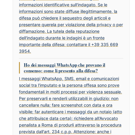
informazioni identificative sull'indagato. Se le
informazioni sono state diffuse illegittimamente, la
difesa può chiedere il sequestro degli articoli e
presentare querela per violazione della privacy o per
diffamazione. La tutela della reputazione
dell'indagato durante le indagini è un fronte
importante della difesa: contattare il +39 335 669
3954.
Ho dei messaggi WhatsApp che provano il
consenso: come li presento alla difesa?
I messaggi WhatsApp, SMS, email e comunicazioni
social tra l'imputato e la persona offesa sono prove
fondamentali in molti processi per violenza sessuale.
Per preservarli e renderli utilizzabili in giudizio: non
cancellare nulla; fare screenshot con data e ora
visibile; far autenticare i messaggi da un notaio (atto
che attribuisce data certa); richiedere all'Avvocato
penalista a Roma di produrli attraverso la procedura
prevista dall'art. 234 c.p.p. Attenzione: anche i