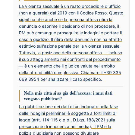
La violenza sessuale è un reato procedibile d'ufficio
(non a querela) dal 2019 con il Codice Rosso. Questo
significa che anche se la persona offesa ritira la
denuncia o esprime il desiderio di non procedere, il
PM può comunque proseguire le indagini e portare il
caso a giudizio. Il ritiro della denuncia non ha effetto
estintivo sull'azione penale per la violenza sessuale.
Tuttavia, la posizione della persona offesa — incluso
il suo atteggiamento nei confronti del procedimento
— è un elemento che il giudice valuta nell'ambito
della attendibilità complessiva. Chiamare il +39 335
669 3954 per analizzare il caso specifico.
Nella mia città si sa già dell'accusa: i miei dati
vengono pubblicati?
La pubblicazione dei dati di un indagato nella fase
delle indagini preliminari è soggetta a forti limiti di
legge (artt. 114-115 c.p.p., D.Lgs. 188/2021 sulla
presunzione di innocenza nei media). Il PM e la
polizia giudiziaria non possono divulgare