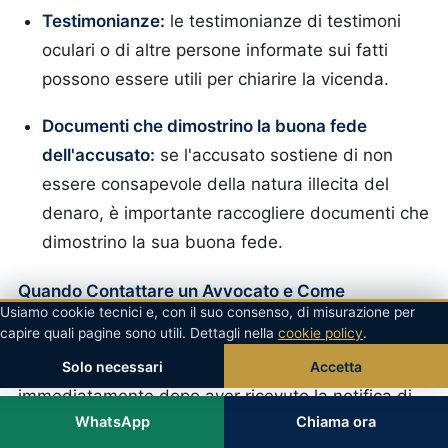
Testimonianze:
le testimonianze di testimoni
oculari o di altre persone informate sui fatti
possono essere utili per chiarire la vicenda.
Documenti che dimostrino la buona fede
dell'accusato:
se l'accusato sostiene di non
essere consapevole della natura illecita del
denaro, è importante raccogliere documenti che
dimostrino la sua buona fede.
Quando Contattare un Avvocato e Come
Usiamo cookie tecnici e, con il suo consenso, di misurazione per
Prepararsi a un'Eventuale Udienza:
capire quali pagine sono utili. Dettagli nella
cookie policy
.
È fondamentale contattare un avvocato
Solo necessari
Accetta
immediatamente dopo aver ricevuto la notifica di
WhatsApp
Chiama ora
un avviso di garanzia o di un avviso di conclusione