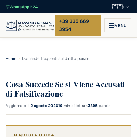
🇮🇹
WhatsApp h24
IT
+39 335 669
MENU
3954
Home
›
Domande frequenti sul diritto penale
Cosa Succede Se si Viene Accusati
di Falsificazione
Aggiornato il
2 agosto 2026
19
min di lettura
3895
parole
IN QUESTA GUIDA