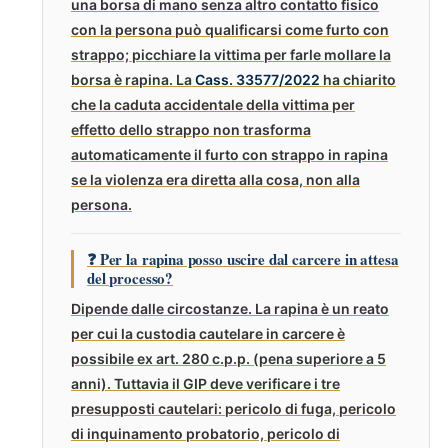
una borsa di mano senza altro contatto fisico
con la persona può qualificarsi come furto con
strappo; picchiare la vittima per farle mollare la
borsa è rapina. La
Cass. 33577/2022
ha chiarito
che la caduta accidentale della vittima per
effetto dello strappo non trasforma
automaticamente il furto con strappo in rapina
se la violenza era diretta alla cosa, non alla
persona.
❓ Per la rapina posso uscire dal carcere in attesa
del processo?
Dipende dalle circostanze. La rapina è un reato
per cui la custodia cautelare in carcere è
possibile ex art. 280 c.p.p. (pena superiore a 5
anni). Tuttavia il GIP deve verificare i tre
presupposti cautelari: pericolo di fuga, pericolo
di inquinamento probatorio, pericolo di