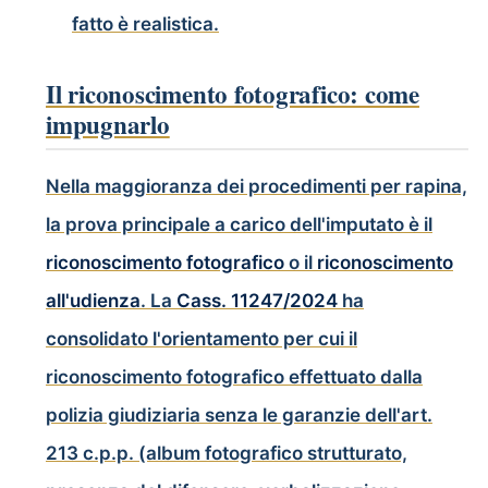
fatto è realistica.
Il riconoscimento fotografico: come
impugnarlo
Nella maggioranza dei procedimenti per rapina,
la prova principale a carico dell'imputato è il
riconoscimento fotografico
o il
riconoscimento
all'udienza
. La
Cass. 11247/2024
ha
consolidato l'orientamento per cui il
riconoscimento fotografico effettuato dalla
polizia giudiziaria senza le garanzie dell'art.
213 c.p.p. (album fotografico strutturato,