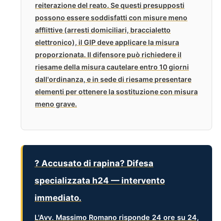
reiterazione del reato. Se questi presupposti
possono essere soddisfatti con misure meno
afflittive (arresti domiciliari, braccialetto
elettronico), il GIP deve applicare la misura
proporzionata. Il difensore può richiedere il
riesame della misura cautelare entro 10 giorni
dall'ordinanza, e in sede di riesame presentare
elementi per ottenere la sostituzione con misura
meno grave.
? Accusato di rapina? Difesa
specializzata h24 — intervento
immediato.
L'
Avv. Massimo Romano
risponde
24 ore su 24,