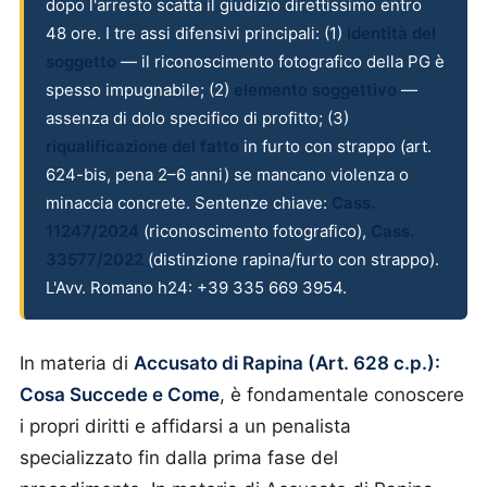
dopo l'arresto scatta il giudizio direttissimo entro
48 ore. I tre assi difensivi principali: (1)
identità del
soggetto
— il riconoscimento fotografico della PG è
spesso impugnabile; (2)
elemento soggettivo
—
assenza di dolo specifico di profitto; (3)
riqualificazione del fatto
in furto con strappo (art.
624-bis, pena 2–6 anni) se mancano violenza o
minaccia concrete. Sentenze chiave:
Cass.
11247/2024
(riconoscimento fotografico),
Cass.
33577/2022
(distinzione rapina/furto con strappo).
L'Avv. Romano h24: +39 335 669 3954.
In materia di
Accusato di Rapina (Art. 628 c.p.):
Cosa Succede e Come
, è fondamentale conoscere
i propri diritti e affidarsi a un penalista
specializzato fin dalla prima fase del