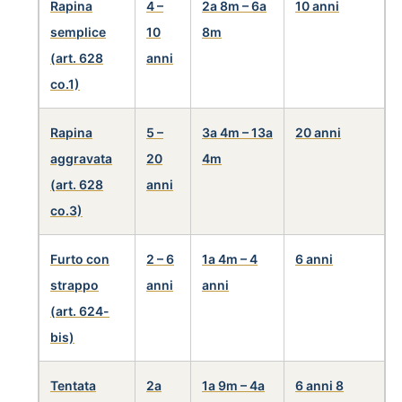
Rapina
4 –
2a 8m – 6a
10 anni
semplice
10
8m
(art. 628
anni
co.1)
Rapina
5 –
3a 4m – 13a
20 anni
aggravata
20
4m
(art. 628
anni
co.3)
Furto con
2 – 6
1a 4m – 4
6 anni
strappo
anni
anni
(art. 624-
bis)
Tentata
2a
1a 9m – 4a
6 anni 8