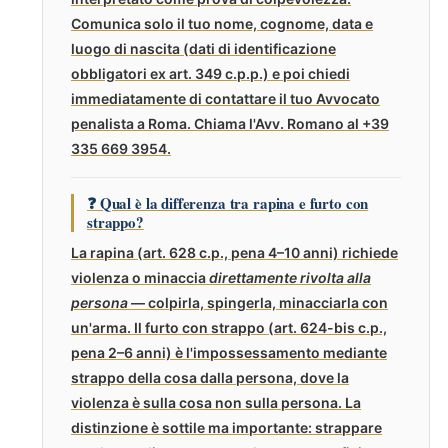
Comunica solo il tuo nome, cognome, data e
luogo di nascita (dati di identificazione
obbligatori ex art. 349 c.p.p.) e poi chiedi
immediatamente di contattare il tuo Avvocato
penalista a Roma. Chiama l'Avv. Romano al +39
335 669 3954.
❓ Qual è la differenza tra rapina e furto con
strappo?
La rapina (art. 628 c.p., pena 4–10 anni) richiede
violenza o minaccia
direttamente rivolta alla
persona
— colpirla, spingerla, minacciarla con
un'arma. Il furto con strappo (art. 624-bis c.p.,
pena 2–6 anni) è l'impossessamento mediante
strappo della cosa dalla persona, dove la
violenza è sulla cosa non sulla persona. La
distinzione è sottile ma importante: strappare