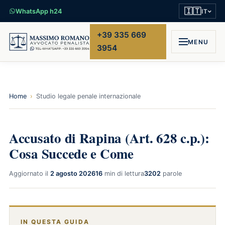
🇮🇹
WhatsApp h24
IT
+39 335 669
MENU
3954
Home
›
Studio legale penale internazionale
Accusato di Rapina (Art. 628 c.p.):
Cosa Succede e Come
Aggiornato il
2 agosto 2026
16
min di lettura
3202
parole
IN QUESTA GUIDA