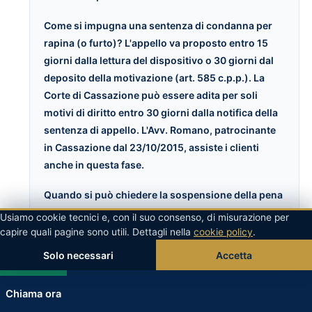
Come si impugna una sentenza di condanna per
rapina (o furto)? L'appello va proposto entro 15
giorni dalla lettura del dispositivo o 30 giorni dal
deposito della motivazione (art. 585 c.p.p.). La
Corte di Cassazione
può essere adita per soli
motivi di diritto entro 30 giorni dalla notifica della
sentenza di appello. L'Avv. Romano, patrocinante
in Cassazione dal 23/10/2015, assiste i clienti
anche in questa fase.
Quando si può chiedere la sospensione della pena
per rapina (o furto)? La sospensione condizionale
Usiamo cookie tecnici e, con il suo consenso, di misurazione per
(art. 163 c.p.) si applica automaticamente per pene
capire quali pagine sono utili. Dettagli nella
cookie policy
.
fino a 2 anni, su discrezionale giudiziale per pene
Solo necessari
Accetta
WhatsApp
fino a 2 anni e 6 mesi per soggetti in difficoltà. Il
Codice Penale
prevede condizioni specifiche che il
Chiama ora
difensore deve argomentare tecnicamente davanti