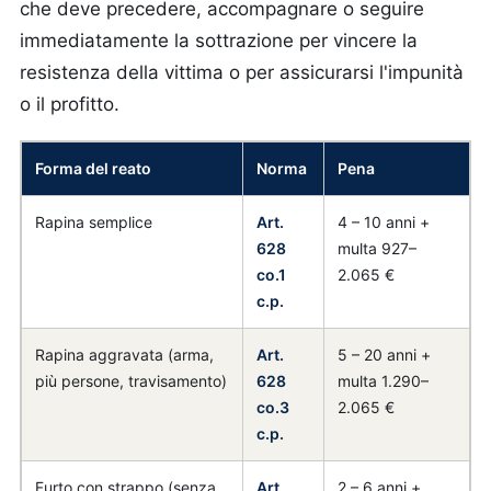
che deve precedere, accompagnare o seguire
immediatamente la sottrazione per vincere la
resistenza della vittima o per assicurarsi l'impunità
o il profitto.
Forma del reato
Norma
Pena
Rapina semplice
Art.
4 – 10 anni +
628
multa 927–
co.1
2.065 €
c.p.
Rapina aggravata (arma,
Art.
5 – 20 anni +
più persone, travisamento)
628
multa 1.290–
co.3
2.065 €
c.p.
Furto con strappo (senza
Art.
2 – 6 anni +