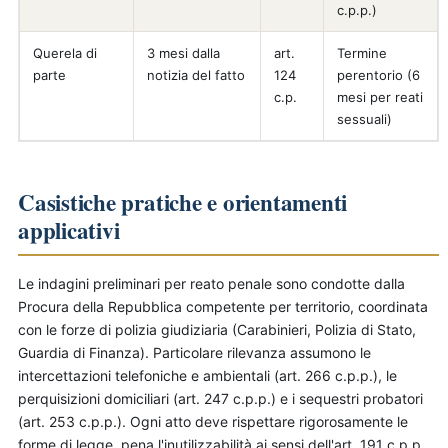
c.p.p.)
Querela di
3 mesi dalla
art.
Termine
parte
notizia del fatto
124
perentorio (6
c.p.
mesi per reati
sessuali)
Casistiche pratiche e orientamenti
applicativi
Le indagini preliminari per reato penale sono condotte dalla
Procura della Repubblica competente per territorio, coordinata
con le forze di polizia giudiziaria (Carabinieri, Polizia di Stato,
Guardia di Finanza). Particolare rilevanza assumono le
intercettazioni telefoniche e ambientali (art. 266 c.p.p.), le
perquisizioni domiciliari (art. 247 c.p.p.) e i sequestri probatori
(art. 253 c.p.p.). Ogni atto deve rispettare rigorosamente le
forme di legge, pena l'inutilizzabilità ai sensi dell'art. 191 c.p.p.