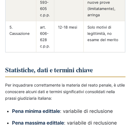
593-
nuove prove
605
(limitatamente),
c.p.p.
arringa
5.
art.
12-18 mesi
Solo motivi di
Cassazione
606-
legittimità, no
628
esame del merito
c.p.p.
Statistiche, dati e termini chiave
Per inquadrare correttamente la materia del reato penale, è utile
conoscere alcuni dati e termini significativi consolidati nella
prassi giudiziaria italiana:
Pena minima edittale
: variabile di reclusione
Pena massima edittale
: variabile di reclusione