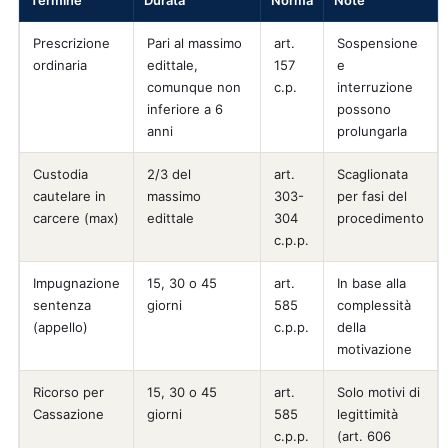
Termine
Durata
Norma
Note
Prescrizione
Pari al massimo
art.
Sospensione
ordinaria
edittale,
157
e
comunque non
c.p.
interruzione
inferiore a 6
possono
anni
prolungarla
Custodia
2/3 del
art.
Scaglionata
cautelare in
massimo
303-
per fasi del
carcere (max)
edittale
304
procedimento
c.p.p.
Impugnazione
15, 30 o 45
art.
In base alla
sentenza
giorni
585
complessità
(appello)
c.p.p.
della
motivazione
Ricorso per
15, 30 o 45
art.
Solo motivi di
Cassazione
giorni
585
legittimità
c.p.p.
(art. 606