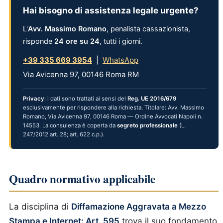
Hai bisogno di assistenza legale urgente?
L'
Avv. Massimo Romano
, penalista cassazionista,
risponde
24 ore su 24
, tutti i giorni.
+39 335 669 3954
|
WhatsApp
Via Avicenna 97, 00146 Roma RM
Privacy
: i dati sono trattati ai sensi del
Reg. UE 2016/679
esclusivamente per rispondere alla richiesta. Titolare: Avv. Massimo
Romano, Via Avicenna 97, 00146 Roma — Ordine Avvocati Napoli n.
14553. La consulenza è coperta da
segreto professionale
(L.
247/2012 art. 28; art. 622 c.p.).
Quadro normativo applicabile
La disciplina di
Diffamazione Aggravata a Mezzo
Stampa e Internet: Art. 595
trova il suo fondamento