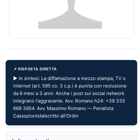
📌 RISPOSTA DIRETTA
▶ In sintesi: La diffamazione a mezzo stampa, TV o
internet (art. 595 co. 3 c.p.) è punita con reclusione
da 6 mesi a 3 anni. Anche i post sui social network
integrano l'aggravante. Avv. Romano h24: +39 335
669 3954. Avv. Massimo Romano — Penalista
CassazionistaIscritto all'Ordin