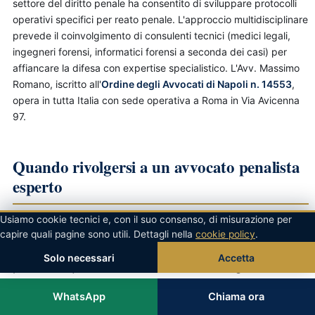
settore del diritto penale ha consentito di sviluppare protocolli
operativi specifici per reato penale. L'approccio multidisciplinare
prevede il coinvolgimento di consulenti tecnici (medici legali,
ingegneri forensi, informatici forensi a seconda dei casi) per
affiancare la difesa con expertise specialistico. L'Avv. Massimo
Romano, iscritto all'
Ordine degli Avvocati di Napoli n. 14553
,
opera in tutta Italia con sede operativa a Roma in Via Avicenna
97.
Quando rivolgersi a un avvocato penalista
esperto
Usiamo cookie tecnici e, con il suo consenso, di misurazione per
Per chi si trova coinvolto in un procedimento per
capire quali pagine sono utili. Dettagli nella
cookie policy
.
reato penale
, contattare immediatamente un
Solo necessari
Accetta
penalista qualificato è una scelta strategica
fondamentale.
WhatsApp
Chiama ora