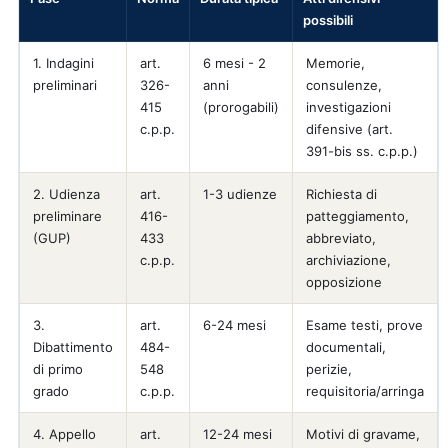
possibili
1. Indagini
art.
6 mesi - 2
Memorie,
preliminari
326-
anni
consulenze,
415
(prorogabili)
investigazioni
c.p.p.
difensive (art.
391-bis ss. c.p.p.)
2. Udienza
art.
1-3 udienze
Richiesta di
preliminare
416-
patteggiamento,
(GUP)
433
abbreviato,
c.p.p.
archiviazione,
opposizione
3.
art.
6-24 mesi
Esame testi, prove
Dibattimento
484-
documentali,
di primo
548
perizie,
grado
c.p.p.
requisitoria/arringa
4. Appello
art.
12-24 mesi
Motivi di gravame,