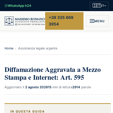
🇮🇹
WhatsApp h24
IT
+39 335 669
MENU
3954
Home
›
Assistenza legale urgente
Diffamazione Aggravata a Mezzo
Stampa e Internet: Art. 595
Aggiornato il
2 agosto 2026
15
min di lettura
2914
parole
IN QUESTA GUIDA