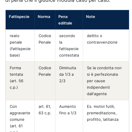
di pena che il giudice modula caso per caso.
Fattispecie
Norma
Pena
Note
edittale
reato
Codice
secondo
delitto o
penale
Penale
la
contravvenzione
(fattispecie
fattispecie
base)
contestata
Forma
Codice
Diminuita
Se la condotta non
tentata
Penale
da 1/3 a
si è perfezionata
(art. 56
2/3
per cause
c.p.)
indipendenti
dall'agente
Con
art. 61,
Aumento
Es. motivi futili,
aggravante
63 c.p.
fino a 1/3
premeditazione,
comune
profitto, latitanza
(art. 61