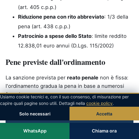
(art. 405 c.p.p.)
Riduzione pena con rito abbreviato
: 1/3 della
pena (art. 438 c.p.p.)
Patrocinio a spese dello Stato
: limite reddito
12.838,01 euro annui (D.Lgs. 115/2002)
Pene previste dall'ordinamento
La sanzione prevista per
reato penale
non è fissa:
l'ordinamento gradua la pena in base a numerosi
fattori.
Usiamo cookie tecnici e, con il suo consenso, di misurazione per
capire quali pagine sono utili. Dettagli nella
cookie policy
.
Pena
Fattispecie
Norma
Note
Solo necessari
Accetta
edittale
secondo
WhatsApp
Chiama ora
reato penale
Codice
la
delitto o
(fattispecie