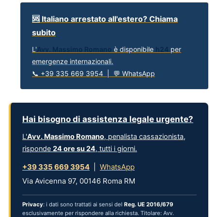
🆘 Italiano arrestato all'estero? Chiama
subito
L'
Avv. Massimo Romano
è disponibile
h24
per
emergenze internazionali.
📞 +39 335 669 3954 | 💬 WhatsApp
Hai bisogno di assistenza legale urgente?
L'
Avv. Massimo Romano
, penalista cassazionista,
risponde
24 ore su 24
, tutti i giorni.
+39 335 669 3954
|
WhatsApp
Via Avicenna 97, 00146 Roma RM
Privacy
: i dati sono trattati ai sensi del
Reg. UE 2016/679
esclusivamente per rispondere alla richiesta. Titolare: Avv.