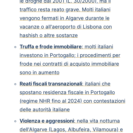
le droghe dal 2001 (L. 30/2000), ma il
traffico resta reato grave. Molti italiani
vengono fermati in Algarve durante le
vacanze o all'aeroporto di Lisbona con
hashish o altre sostanze
Truffa e frode immobiliare
: molti italiani
investono in Portogallo; i procedimenti per
frode nei contratti di acquisto immobiliare
sono in aumento
Reati fiscali transnazionali
: italiani che
spostano residenza fiscale in Portogallo
(regime NHR fino al 2024) con contestazioni
delle autorità italiane
Violenza e aggressioni
: nella vita notturna
dell'Algarve (Lagos, Albufeira, Vilamoura) e