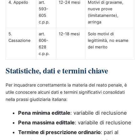
4. Appello
art.
12-24 mesi
Motivi di gravame,
593-
nuove prove
605
(limitatamente),
c.p.p.
arringa
5.
art.
12-18 mesi
Solo motivi di
Cassazione
606-
legittimità, no esame
628
del merito
c.p.p.
Statistiche, dati e termini chiave
Per inquadrare correttamente la materia del reato penale, è
utile conoscere alcuni dati e termini significativi consolidati
nella prassi giudiziaria italiana:
Pena minima edittale
: variabile di reclusione
Pena massima edittale
: variabile di reclusione
Termine di prescrizione ordinario
: pari al