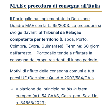
MAE e procedura di consegna all'Italia
Il Portogallo ha implementato la Decisione
Quadro MAE con la L. 65/2003. La procedura si
svolge davanti al
Tribunal da Relação
competente per territorio
(Lisboa, Porto,
Coimbra, Évora, Guimarães). Termine: 60 giorni
dall'arresto. Il Portogallo tende a rifiutare la
consegna dei propri residenti di lungo periodo.
Motivi di rifiuto della consegna comuni a tutti i
paesi UE (Decisione Quadro 2002/584/GAI):
Violazione del principio
ne bis in idem
europeo (art. 54 CAAS, Cass. pen. Sez. Un.,
n. 34655/2023)