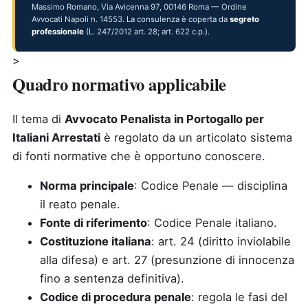
Massimo Romano, Via Avicenna 97, 00146 Roma — Ordine
Avvocati Napoli n. 14553. La consulenza è coperta da
segreto
professionale
(L. 247/2012 art. 28; art. 622 c.p.).
>
Quadro normativo applicabile
Il tema di
Avvocato Penalista in Portogallo per
Italiani Arrestati
è regolato da un articolato sistema
di fonti normative che è opportuno conoscere.
Norma principale
: Codice Penale — disciplina
il reato penale.
Fonte di riferimento
: Codice Penale italiano.
Costituzione italiana
: art. 24 (diritto inviolabile
alla difesa) e art. 27 (presunzione di innocenza
fino a sentenza definitiva).
Codice di procedura penale
: regola le fasi del