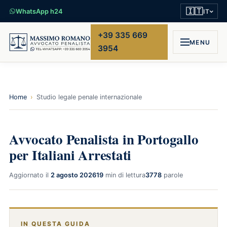
🇮🇹
WhatsApp h24
IT
+39 335 669
MENU
3954
Home
›
Studio legale penale internazionale
Avvocato Penalista in Portogallo
per Italiani Arrestati
Aggiornato il
2 agosto 2026
19
min di lettura
3778
parole
IN QUESTA GUIDA