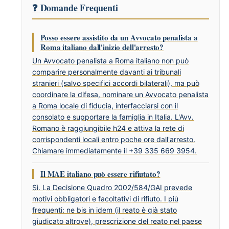
❓ Domande Frequenti
Posso essere assistito da un Avvocato penalista a
Roma italiano dall'inizio dell'arresto?
Un Avvocato penalista a Roma italiano non può
comparire personalmente davanti ai tribunali
stranieri (salvo specifici accordi bilaterali), ma può
coordinare la difesa, nominare un Avvocato penalista
a Roma locale di fiducia, interfacciarsi con il
consolato e supportare la famiglia in Italia. L'Avv.
Romano è raggiungibile h24 e attiva la rete di
corrispondenti locali entro poche ore dall'arresto.
Chiamare immediatamente il +39 335 669 3954.
Il MAE italiano può essere rifiutato?
Sì. La Decisione Quadro 2002/584/GAI prevede
motivi obbligatori e facoltativi di rifiuto. I più
frequenti: ne bis in idem (il reato è già stato
giudicato altrove), prescrizione del reato nel paese