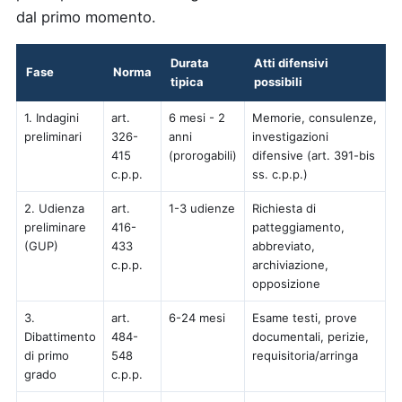
dal primo momento.
Durata
Atti difensivi
Fase
Norma
tipica
possibili
1. Indagini
art.
6 mesi - 2
Memorie, consulenze,
preliminari
326-
anni
investigazioni
415
(prorogabili)
difensive (art. 391-bis
c.p.p.
ss. c.p.p.)
2. Udienza
art.
1-3 udienze
Richiesta di
preliminare
416-
patteggiamento,
(GUP)
433
abbreviato,
c.p.p.
archiviazione,
opposizione
3.
art.
6-24 mesi
Esame testi, prove
Dibattimento
484-
documentali, perizie,
di primo
548
requisitoria/arringa
grado
c.p.p.