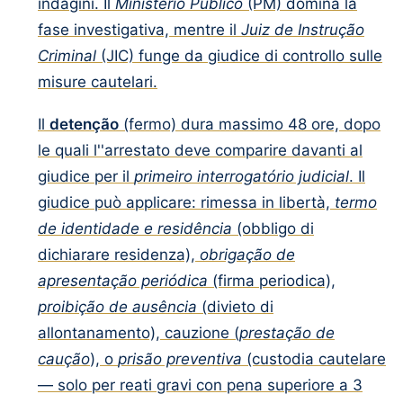
indagini. Il
Ministério Público
(PM) domina la
fase investigativa, mentre il
Juiz de Instrução
Criminal
(JIC) funge da giudice di controllo sulle
misure cautelari.
Il
detenção
(fermo) dura massimo 48 ore, dopo
le quali l''arrestato deve comparire davanti al
giudice per il
primeiro interrogatório judicial
. Il
giudice può applicare: rimessa in libertà,
termo
de identidade e residência
(obbligo di
dichiarare residenza),
obrigação de
apresentação periódica
(firma periodica),
proibição de ausência
(divieto di
allontanamento), cauzione (
prestação de
caução
), o
prisão preventiva
(custodia cautelare
— solo per reati gravi con pena superiore a 3