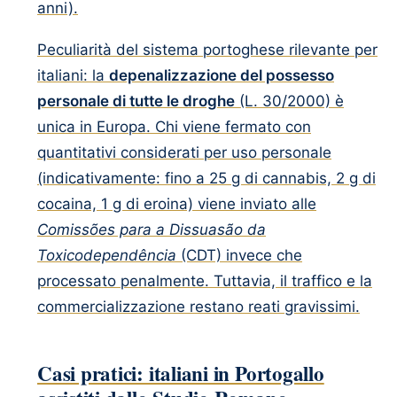
anni).
Peculiarità del sistema portoghese rilevante per
italiani: la
depenalizzazione del possesso
personale di tutte le droghe
(L. 30/2000) è
unica in Europa. Chi viene fermato con
quantitativi considerati per uso personale
(indicativamente: fino a 25 g di cannabis, 2 g di
cocaina, 1 g di eroina) viene inviato alle
Comissões para a Dissuasão da
Toxicodependência
(CDT) invece che
processato penalmente. Tuttavia, il traffico e la
commercializzazione restano reati gravissimi.
Casi pratici: italiani in Portogallo