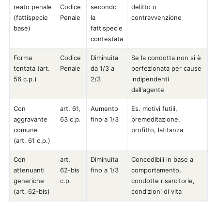
reato penale
Codice
secondo
delitto o
(fattispecie
Penale
la
contravvenzione
base)
fattispecie
contestata
Forma
Codice
Diminuita
Se la condotta non si è
tentata (art.
Penale
da 1/3 a
perfezionata per cause
56 c.p.)
2/3
indipendenti
dall'agente
Con
art. 61,
Aumento
Es. motivi futili,
aggravante
63 c.p.
fino a 1/3
premeditazione,
comune
profitto, latitanza
(art. 61 c.p.)
Con
art.
Diminuita
Concedibili in base a
attenuanti
62-bis
fino a 1/3
comportamento,
generiche
c.p.
condotte risarcitorie,
(art. 62-bis)
condizioni di vita