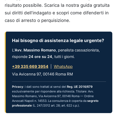
risultato possibile. Scarica la nostra guida gratuita
sui diritti dell'indagato e scopri come difenderti in
caso di arresto o perquisizione.
Hai bisogno di assistenza legale urgente?
L'
Avv. Massimo Romano
, penalista cassazionista,
risponde
24 ore su 24
, tutti i giorni.
+39 335 669 3954
|
WhatsApp
Via Avicenna 97, 00146 Roma RM
Privacy
: i dati sono trattati ai sensi del
Reg. UE 2016/679
esclusivamente per rispondere alla richiesta. Titolare: Avv.
Massimo Romano, Via Avicenna 97, 00146 Roma — Ordine
Avvocati Napoli n. 14553. La consulenza è coperta da
segreto
professionale
(L. 247/2012 art. 28; art. 622 c.p.).