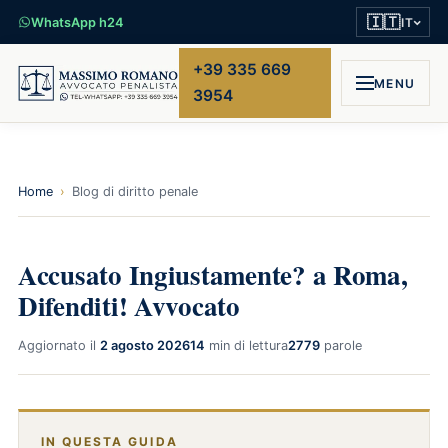
🇮🇹
WhatsApp h24
IT
+39 335 669
MENU
3954
Home
›
Blog di diritto penale
Accusato Ingiustamente? a Roma,
Difenditi! Avvocato
Aggiornato il
2 agosto 2026
14
min di lettura
2779
parole
IN QUESTA GUIDA