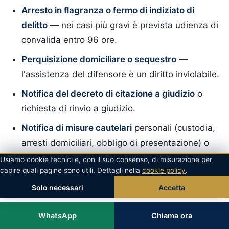
Arresto in flagranza o fermo di indiziato di
delitto
— nei casi più gravi è prevista udienza di
convalida entro 96 ore.
Perquisizione domiciliare o sequestro
—
l'assistenza del difensore è un diritto inviolabile.
Notifica del decreto di citazione a giudizio
o
richiesta di rinvio a giudizio.
Notifica di misure cautelari
personali (custodia,
arresti domiciliari, obbligo di presentazione) o
reali (sequestro preventivo, conservativo).
Usiamo cookie tecnici e, con il suo consenso, di misurazione per
capire quali pagine sono utili. Dettagli nella
cookie policy
.
Esecuzione di sentenze definitive
— per
Solo necessari
Accetta
valutare misure alternative alla detenzione.
WhatsApp
Chiama ora
Lo
Studio Legale dell'Avv. Massimo Romano
,