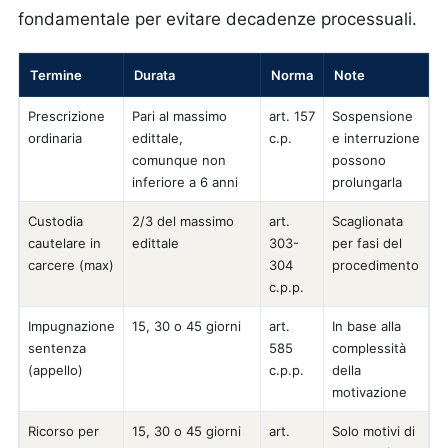
fondamentale per evitare decadenze processuali.
Termine
Durata
Norma
Note
Prescrizione
Pari al massimo
art. 157
Sospensione
ordinaria
edittale,
c.p.
e interruzione
comunque non
possono
inferiore a 6 anni
prolungarla
Custodia
2/3 del massimo
art.
Scaglionata
cautelare in
edittale
303-
per fasi del
carcere (max)
304
procedimento
c.p.p.
Impugnazione
15, 30 o 45 giorni
art.
In base alla
sentenza
585
complessità
(appello)
c.p.p.
della
motivazione
Ricorso per
15, 30 o 45 giorni
art.
Solo motivi di