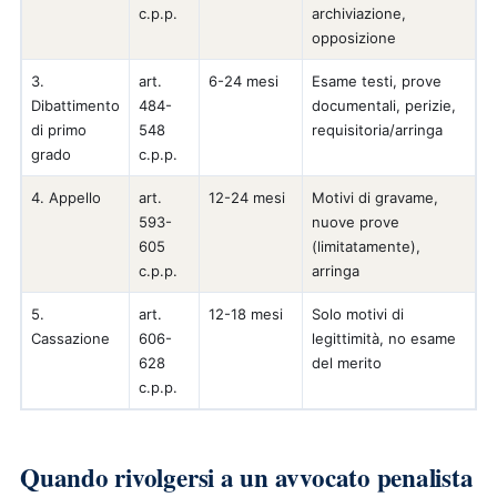
c.p.p.
archiviazione,
opposizione
3.
art.
6-24 mesi
Esame testi, prove
Dibattimento
484-
documentali, perizie,
di primo
548
requisitoria/arringa
grado
c.p.p.
4. Appello
art.
12-24 mesi
Motivi di gravame,
593-
nuove prove
605
(limitatamente),
c.p.p.
arringa
5.
art.
12-18 mesi
Solo motivi di
Cassazione
606-
legittimità, no esame
628
del merito
c.p.p.
Quando rivolgersi a un avvocato penalista