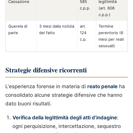
Cassazione
585
legittimità
c.p.p.
(art. 606
c.p.p.)
Querela di
3 mesi dalla notizia
art.
Termine
parte
del fatto
124
perentorio (6
c.p.
mesi per reati
sessuali)
Strategie difensive ricorrenti
L'esperienza forense in materia di
reato penale
ha
consolidato alcune strategie difensive che hanno
dato buoni risultati.
Verifica della legittimità degli atti d'indagine
:
ogni perquisizione, intercettazione, sequestro