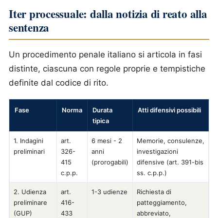
Iter processuale: dalla notizia di reato alla
sentenza
Un procedimento penale italiano si articola in fasi
distinte, ciascuna con regole proprie e tempistiche
definite dal codice di rito.
Fase
Norma
Durata
Atti difensivi possibili
tipica
1. Indagini
art.
6 mesi - 2
Memorie, consulenze,
preliminari
326-
anni
investigazioni
415
(prorogabili)
difensive (art. 391-bis
c.p.p.
ss. c.p.p.)
2. Udienza
art.
1-3 udienze
Richiesta di
preliminare
416-
patteggiamento,
(GUP)
433
abbreviato,