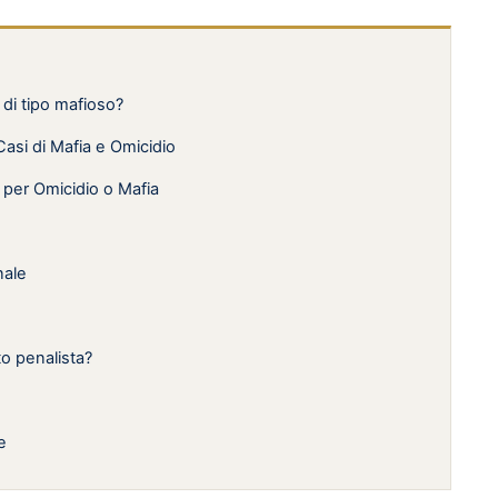
 di tipo mafioso?
asi di Mafia e Omicidio
per Omicidio o Mafia
nale
to penalista?
e