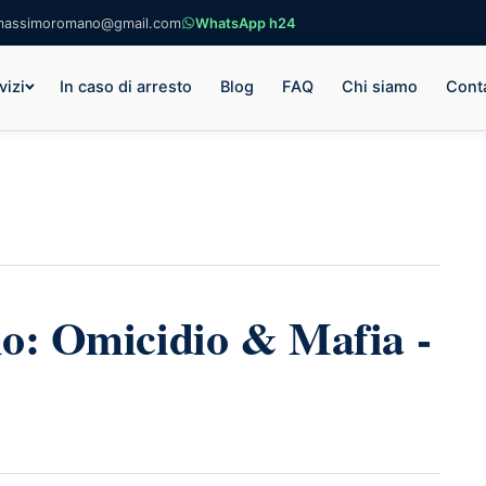
massimoromano@gmail.com
WhatsApp h24
vizi
In caso di arresto
Blog
FAQ
Chi siamo
Conta
no: Omicidio & Mafia -