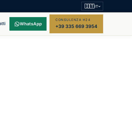
🇮🇹
IT
CONSULENZA H24
tti
WhatsApp
+39 335 669 3954