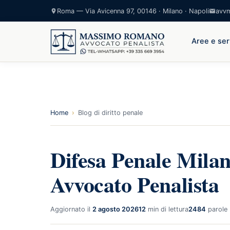
Roma — Via Avicenna 97, 00146 · Milano · Napoli
avv
Aree e ser
Home
›
Blog di diritto penale
Difesa Penale Mila
Avvocato Penalista
Aggiornato il
2 agosto 2026
12
min di lettura
2484
parole