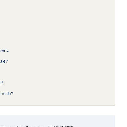
perto
ale?
e?
penale?