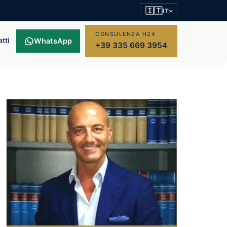
🇮🇹
IT
CONSULENZA H24
tti
WhatsApp
+39 335 669 3954