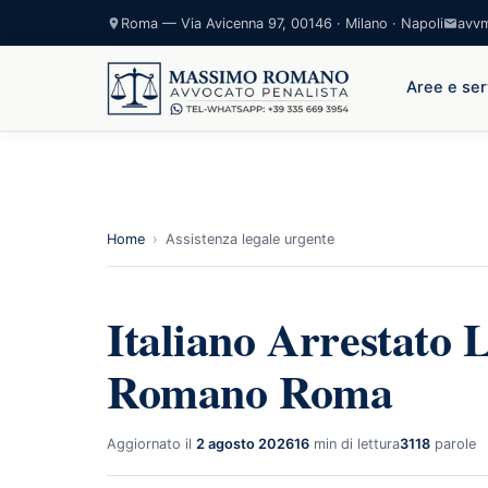
Roma — Via Avicenna 97, 00146 · Milano · Napoli
avv
Aree e ser
Home
›
Assistenza legale urgente
Italiano Arrestato L
Romano Roma
Aggiornato il
2 agosto 2026
16
min di lettura
3118
parole