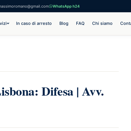
massimoromano@gmail.com
WhatsApp h24
vizi
In caso di arresto
Blog
FAQ
Chi siamo
Conta
isbona: Difesa | Avv.