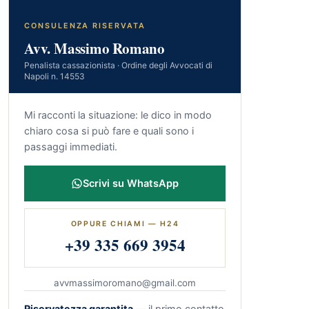
CONSULENZA RISERVATA
Avv. Massimo Romano
Penalista cassazionista · Ordine degli Avvocati di
Napoli n. 14553
Mi racconti la situazione: le dico in modo
chiaro cosa si può fare e quali sono i
passaggi immediati.
Scrivi su WhatsApp
OPPURE CHIAMI — H24
+39 335 669 3954
avvmassimoromano@gmail.com
Riservatezza garantita
— il primo contatto