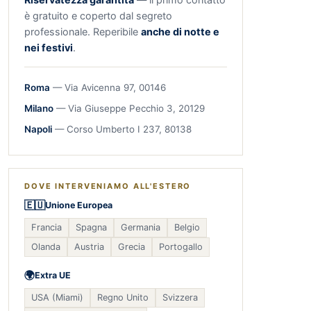
è gratuito e coperto dal segreto
professionale. Reperibile
anche di notte e
nei festivi
.
Roma
— Via Avicenna 97, 00146
Milano
— Via Giuseppe Pecchio 3, 20129
Napoli
— Corso Umberto I 237, 80138
DOVE INTERVENIAMO ALL'ESTERO
🇪🇺
Unione Europea
Francia
Spagna
Germania
Belgio
Olanda
Austria
Grecia
Portogallo
🌍
Extra UE
USA (Miami)
Regno Unito
Svizzera