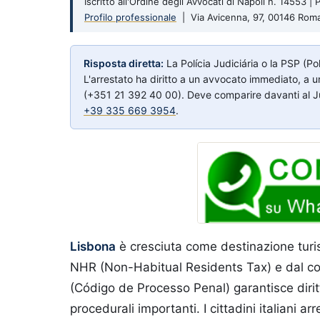
Iscritto all'Ordine degli Avvocati di Napoli n. 14553 
Profilo professionale
| Via Avicenna, 97, 00146 Rom
Risposta diretta:
La Polícia Judiciária o la PSP (Po
L'arrestato ha diritto a un avvocato immediato, a un
(+351 21 392 40 00). Deve comparire davanti al Jui
+39 335 669 3954
.
Lisbona
è cresciuta come destinazione turisti
NHR (Non-Habitual Residents Tax) e dal cos
(Código de Processo Penal) garantisce diritti
procedurali importanti. I cittadini italiani a