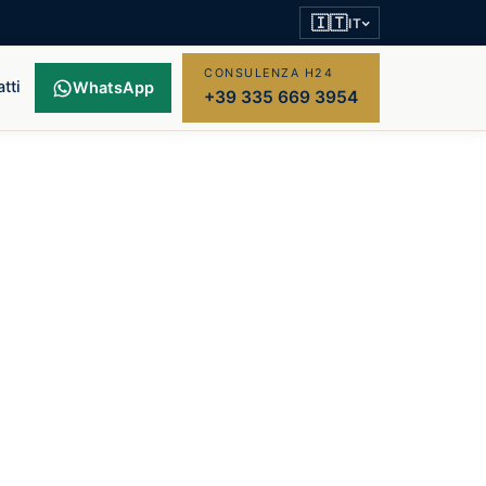
🇮🇹
IT
CONSULENZA H24
tti
WhatsApp
+39 335 669 3954