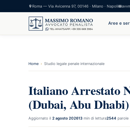
Roma — Via Avicenna 97, 00146 · Milano · Napoli
avv
Aree e ser
Home
›
Studio legale penale internazionale
Italiano Arrestato 
(Dubai, Abu Dhabi)
Aggiornato il
2 agosto 2026
13
min di lettura
2544
parole