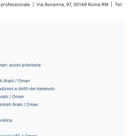
o professionale | Via Avicenna, 97, 00146 Roma RM | Tel:
an: azioni prioritarie
ati Arabi / Oman
izioni e diritti del detenuto
 Arabi / Oman
Emirati Arabi / Oman
pratica
ante per UAE e Oman