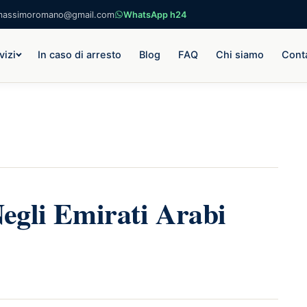
massimoromano@gmail.com
WhatsApp h24
vizi
In caso di arresto
Blog
FAQ
Chi siamo
Conta
Negli Emirati Arabi