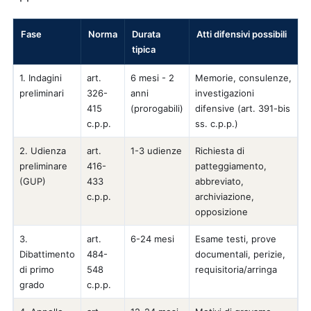
Fase
Norma
Durata
Atti difensivi possibili
tipica
1. Indagini
art.
6 mesi - 2
Memorie, consulenze,
preliminari
326-
anni
investigazioni
415
(prorogabili)
difensive (art. 391-bis
c.p.p.
ss. c.p.p.)
2. Udienza
art.
1-3 udienze
Richiesta di
preliminare
416-
patteggiamento,
(GUP)
433
abbreviato,
c.p.p.
archiviazione,
opposizione
3.
art.
6-24 mesi
Esame testi, prove
Dibattimento
484-
documentali, perizie,
di primo
548
requisitoria/arringa
grado
c.p.p.