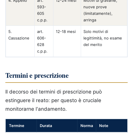
4. Appello
art.
12-24 mesi
Motivi di gravame,
593-
nuove prove
605
(limitatamente),
c.p.p.
arringa
5.
art.
12-18 mesi
Solo motivi di
Cassazione
606-
legittimità, no esame
628
del merito
c.p.p.
Termini e prescrizione
Il decorso dei termini di prescrizione può
estinguere il reato: per questo è cruciale
monitorarne l'andamento.
Termine
Durata
Norma
Note