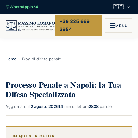
🇮🇹
WhatsApp h24
IT
+39 335 669
MENU
3954
Home
›
Blog di diritto penale
Processo Penale a Napoli: la Tua
Difesa Specializzata
Aggiornato il
2 agosto 2026
14
min di lettura
2838
parole
IN QUESTA GUIDA