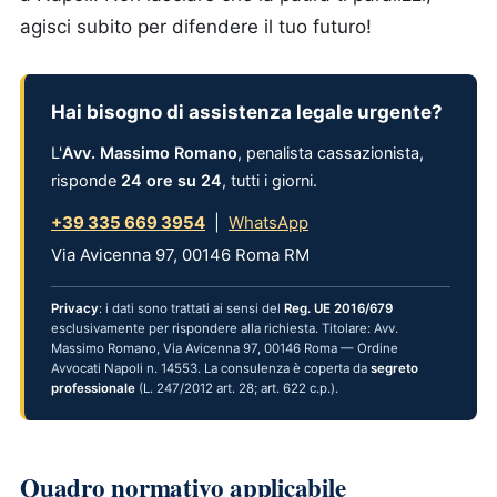
agisci subito per difendere il tuo futuro!
Hai bisogno di assistenza legale urgente?
L'
Avv. Massimo Romano
, penalista cassazionista,
risponde
24 ore su 24
, tutti i giorni.
+39 335 669 3954
|
WhatsApp
Via Avicenna 97, 00146 Roma RM
Privacy
: i dati sono trattati ai sensi del
Reg. UE 2016/679
esclusivamente per rispondere alla richiesta. Titolare: Avv.
Massimo Romano, Via Avicenna 97, 00146 Roma — Ordine
Avvocati Napoli n. 14553. La consulenza è coperta da
segreto
professionale
(L. 247/2012 art. 28; art. 622 c.p.).
Quadro normativo applicabile