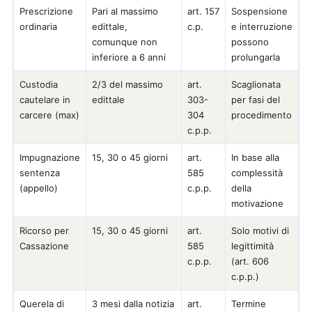
Prescrizione
Pari al massimo
art. 157
Sospensione
ordinaria
edittale,
c.p.
e interruzione
comunque non
possono
inferiore a 6 anni
prolungarla
Custodia
2/3 del massimo
art.
Scaglionata
cautelare in
edittale
303-
per fasi del
carcere (max)
304
procedimento
c.p.p.
Impugnazione
15, 30 o 45 giorni
art.
In base alla
sentenza
585
complessità
(appello)
c.p.p.
della
motivazione
Ricorso per
15, 30 o 45 giorni
art.
Solo motivi di
Cassazione
585
legittimità
c.p.p.
(art. 606
c.p.p.)
Querela di
3 mesi dalla notizia
art.
Termine