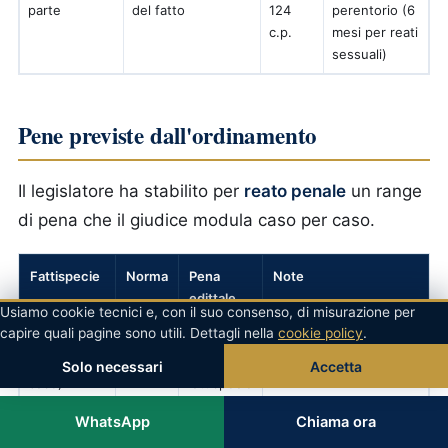
parte
del fatto
124
perentorio (6
c.p.
mesi per reati
sessuali)
Pene previste dall'ordinamento
Il legislatore ha stabilito per
reato penale
un range
di pena che il giudice modula caso per caso.
Fattispecie
Norma
Pena
Note
edittale
Usiamo cookie tecnici e, con il suo consenso, di misurazione per
capire quali pagine sono utili. Dettagli nella
cookie policy
.
reato penale
Codice
secondo
delitto o
(fattispecie
Penale
la
contravvenzione
Solo necessari
Accetta
base)
fattispecie
contestata
WhatsApp
Chiama ora
Forma
Codice
Diminuita
Se la condotta non si è