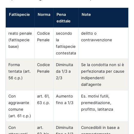
Fattispecie
Norma
Pena
Note
edittale
reato penale
Codice
secondo
delitto o
(fattispecie
Penale
la
contravvenzione
base)
fattispecie
contestata
Forma
Codice
Diminuita
Se la condotta non si è
tentata (art.
Penale
da 1/3 a
perfezionata per cause
56 c.p.)
2/3
indipendenti
dall'agente
Con
art. 61,
Aumento
Es. motivi futili,
aggravante
63 c.p.
fino a 1/3
premeditazione,
comune
profitto, latitanza
(art. 61 c.p.)
Con
art.
Diminuita
Concedibili in base a