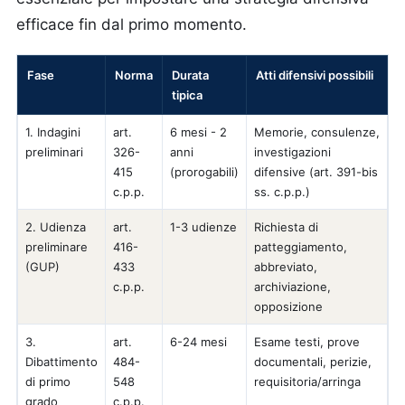
efficace fin dal primo momento.
Fase
Norma
Durata
Atti difensivi possibili
tipica
1. Indagini
art.
6 mesi - 2
Memorie, consulenze,
preliminari
326-
anni
investigazioni
415
(prorogabili)
difensive (art. 391-bis
c.p.p.
ss. c.p.p.)
2. Udienza
art.
1-3 udienze
Richiesta di
preliminare
416-
patteggiamento,
(GUP)
433
abbreviato,
c.p.p.
archiviazione,
opposizione
3.
art.
6-24 mesi
Esame testi, prove
Dibattimento
484-
documentali, perizie,
di primo
548
requisitoria/arringa
grado
c.p.p.