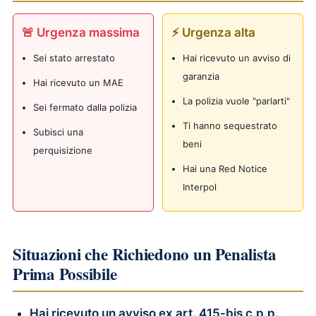
🚨 Urgenza massima
⚡ Urgenza alta
Sei stato arrestato
Hai ricevuto un avviso di
garanzia
Hai ricevuto un MAE
La polizia vuole "parlarti"
Sei fermato dalla polizia
Ti hanno sequestrato
Subisci una
beni
perquisizione
Hai una Red Notice
Interpol
Situazioni che Richiedono un Penalista
Prima Possibile
Hai ricevuto un avviso ex art. 415-bis c.p.p.