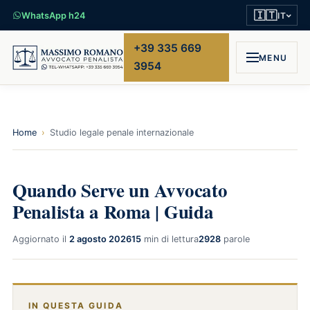
🇮🇹
WhatsApp h24
IT
+39 335 669
MENU
3954
Home
›
Studio legale penale internazionale
Quando Serve un Avvocato
Penalista a Roma | Guida
Aggiornato il
2 agosto 2026
15
min di lettura
2928
parole
IN QUESTA GUIDA