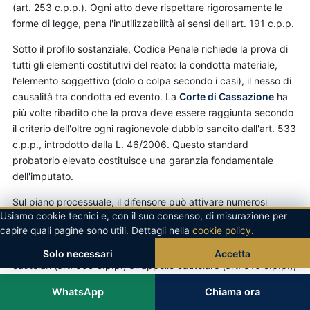
(art. 253 c.p.p.). Ogni atto deve rispettare rigorosamente le
forme di legge, pena l'inutilizzabilità ai sensi dell'art. 191 c.p.p.
Sotto il profilo sostanziale, Codice Penale richiede la prova di
tutti gli elementi costitutivi del reato: la condotta materiale,
l'elemento soggettivo (dolo o colpa secondo i casi), il nesso di
causalità tra condotta ed evento. La
Corte di Cassazione
ha
più volte ribadito che la prova deve essere raggiunta secondo
il criterio dell'oltre ogni ragionevole dubbio sancito dall'art. 533
c.p.p., introdotto dalla L. 46/2006. Questo standard
probatorio elevato costituisce una garanzia fondamentale
dell'imputato.
Sul piano processuale, il difensore può attivare numerosi
Usiamo cookie tecnici e, con il suo consenso, di misurazione per
strumenti per tutelare la posizione dell'assistito: dalle memorie
capire quali pagine sono utili. Dettagli nella
cookie policy
.
difensive ex art. 121 c.p.p. alle investigazioni difensive ex artt.
391-bis ss. c.p.p., dalla richiesta di riesame delle misure
Solo necessari
Accetta
cautelari (art. 309 c.p.p.) all'appello cautelare (art. 310 c.p.p.),
fino agli incidenti di esecuzione (art. 670 c.p.p.) per la fase
WhatsApp
Chiama ora
post-sentenza. La scelta degli strumenti dipende dalla fase