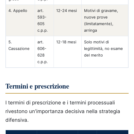
4. Appello
art.
12-24 mesi
Motivi di gravame,
593-
nuove prove
605
(limitatamente),
c.p.p.
arringa
5.
art.
12-18 mesi
Solo motivi di
Cassazione
606-
legittimità, no esame
628
del merito
c.p.p.
Termini e prescrizione
I termini di prescrizione e i termini processuali
rivestono un'importanza decisiva nella strategia
difensiva.