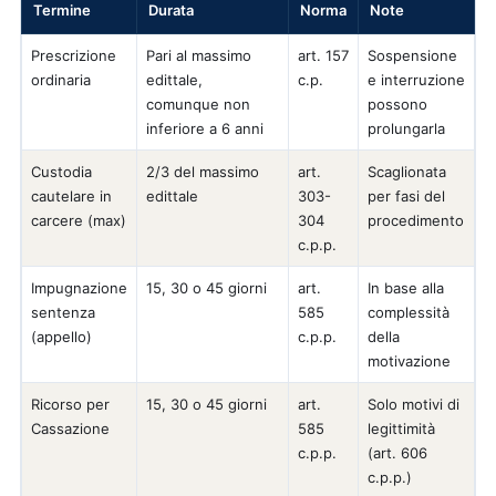
Termine
Durata
Norma
Note
Prescrizione
Pari al massimo
art. 157
Sospensione
ordinaria
edittale,
c.p.
e interruzione
comunque non
possono
inferiore a 6 anni
prolungarla
Custodia
2/3 del massimo
art.
Scaglionata
cautelare in
edittale
303-
per fasi del
carcere (max)
304
procedimento
c.p.p.
Impugnazione
15, 30 o 45 giorni
art.
In base alla
sentenza
585
complessità
(appello)
c.p.p.
della
motivazione
Ricorso per
15, 30 o 45 giorni
art.
Solo motivi di
Cassazione
585
legittimità
c.p.p.
(art. 606
c.p.p.)