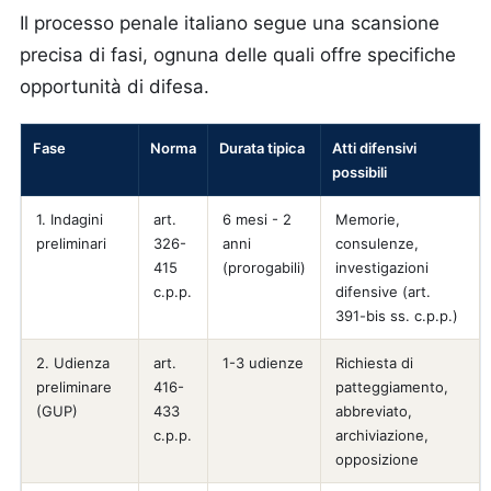
Il processo penale italiano segue una scansione
precisa di fasi, ognuna delle quali offre specifiche
opportunità di difesa.
Fase
Norma
Durata tipica
Atti difensivi
possibili
1. Indagini
art.
6 mesi - 2
Memorie,
preliminari
326-
anni
consulenze,
415
(prorogabili)
investigazioni
c.p.p.
difensive (art.
391-bis ss. c.p.p.)
2. Udienza
art.
1-3 udienze
Richiesta di
preliminare
416-
patteggiamento,
(GUP)
433
abbreviato,
c.p.p.
archiviazione,
opposizione