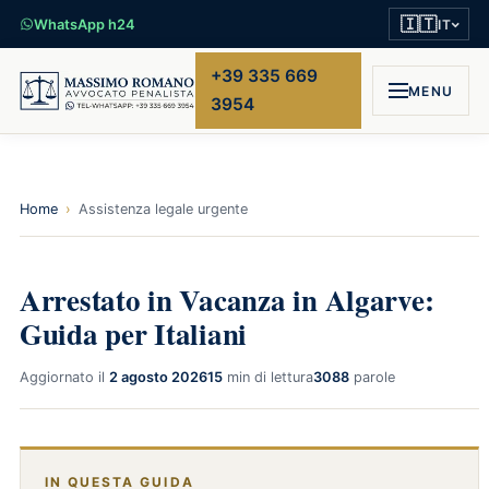
🇮🇹
WhatsApp h24
IT
+39 335 669
MENU
3954
Home
›
Assistenza legale urgente
Arrestato in Vacanza in Algarve:
Guida per Italiani
Aggiornato il
2 agosto 2026
15
min di lettura
3088
parole
IN QUESTA GUIDA