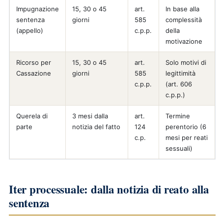
Impugnazione
15, 30 o 45
art.
In base alla
sentenza
giorni
585
complessità
(appello)
c.p.p.
della
motivazione
Ricorso per
15, 30 o 45
art.
Solo motivi di
Cassazione
giorni
585
legittimità
c.p.p.
(art. 606
c.p.p.)
Querela di
3 mesi dalla
art.
Termine
parte
notizia del fatto
124
perentorio (6
c.p.
mesi per reati
sessuali)
Iter processuale: dalla notizia di reato alla
sentenza