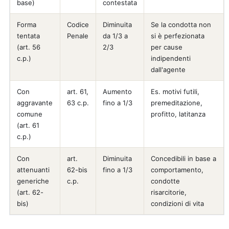
base)
contestata
Forma
Codice
Diminuita
Se la condotta non
tentata
Penale
da 1/3 a
si è perfezionata
(art. 56
2/3
per cause
c.p.)
indipendenti
dall'agente
Con
art. 61,
Aumento
Es. motivi futili,
aggravante
63 c.p.
fino a 1/3
premeditazione,
comune
profitto, latitanza
(art. 61
c.p.)
Con
art.
Diminuita
Concedibili in base a
attenuanti
62-bis
fino a 1/3
comportamento,
generiche
c.p.
condotte
(art. 62-
risarcitorie,
bis)
condizioni di vita