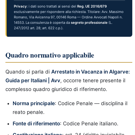
Privacy
: i dati sono trattati ai sensi del
Reg. UE 2016/679
esclusivamente per rispondere alla richiesta. Titolare: Avv. Massimo
Romano, Via Avicenna 97, 00146 Roma — Ordine Avvocati Napoli n.
14553. La consulenza è coperta da
segreto professionale
(L.
247/2012 art. 28; art. 622 c.p.).
Quadro normativo applicabile
Quando si parla di
Arrestato in Vacanza in Algarve:
Guida per Italiani | Avv
, occorre tenere presente il
complesso quadro giuridico di riferimento.
Norma principale
: Codice Penale — disciplina il
reato penale.
Fonte di riferimento
: Codice Penale italiano.