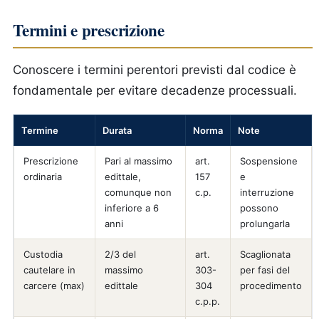
Termini e prescrizione
Conoscere i termini perentori previsti dal codice è
fondamentale per evitare decadenze processuali.
Termine
Durata
Norma
Note
Prescrizione
Pari al massimo
art.
Sospensione
ordinaria
edittale,
157
e
comunque non
c.p.
interruzione
inferiore a 6
possono
anni
prolungarla
Custodia
2/3 del
art.
Scaglionata
cautelare in
massimo
303-
per fasi del
carcere (max)
edittale
304
procedimento
c.p.p.