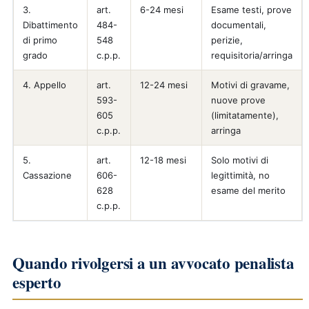
3.
art.
6-24 mesi
Esame testi, prove
Dibattimento
484-
documentali,
di primo
548
perizie,
grado
c.p.p.
requisitoria/arringa
4. Appello
art.
12-24 mesi
Motivi di gravame,
593-
nuove prove
605
(limitatamente),
c.p.p.
arringa
5.
art.
12-18 mesi
Solo motivi di
Cassazione
606-
legittimità, no
628
esame del merito
c.p.p.
Quando rivolgersi a un avvocato penalista
esperto