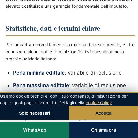
elevato costituisce una garanzia fondamentale dell'imputato.
Statistiche, dati e termini chiave
Per inquadrare correttamente la materia del reato penale, è utile
conoscere alcuni dati e termini significativi consolidati nella
prassi giudiziaria italiana:
Pena minima edittale
: variabile di reclusione
Pena massima edittale
: variabile di reclusione
Usiamo cookie tecnici e, con il suo consenso, di misurazione per
Termine di prescrizione ordinario
: pari al
capire quali pagine sono utili. Dettagli nella
cookie policy
.
massimo edittale, comunque non inferiore a 6
Solo necessari
Accetta
anni per i delitti (art. 157 c.p.)
WhatsApp
Chiama ora
Termine massimo di custodia cautelare
: 2/3 del