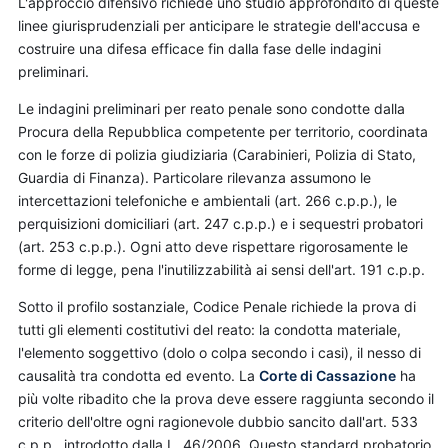
L'approccio difensivo richiede uno studio approfondito di queste
linee giurisprudenziali per anticipare le strategie dell'accusa e
costruire una difesa efficace fin dalla fase delle indagini
preliminari.
Le indagini preliminari per reato penale sono condotte dalla
Procura della Repubblica competente per territorio, coordinata
con le forze di polizia giudiziaria (Carabinieri, Polizia di Stato,
Guardia di Finanza). Particolare rilevanza assumono le
intercettazioni telefoniche e ambientali (art. 266 c.p.p.), le
perquisizioni domiciliari (art. 247 c.p.p.) e i sequestri probatori
(art. 253 c.p.p.). Ogni atto deve rispettare rigorosamente le
forme di legge, pena l'inutilizzabilità ai sensi dell'art. 191 c.p.p.
Sotto il profilo sostanziale, Codice Penale richiede la prova di
tutti gli elementi costitutivi del reato: la condotta materiale,
l'elemento soggettivo (dolo o colpa secondo i casi), il nesso di
causalità tra condotta ed evento. La
Corte di Cassazione
ha
più volte ribadito che la prova deve essere raggiunta secondo il
criterio dell'oltre ogni ragionevole dubbio sancito dall'art. 533
c.p.p., introdotto dalla L. 46/2006. Questo standard probatorio