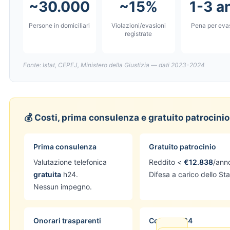
~30.000
~15%
1-3 a
Persone in domiciliari
Violazioni/evasioni
Pena per eva
registrate
Fonte: Istat, CEPEJ, Ministero della Giustizia — dati 2023-2024
💰 Costi, prima consulenza e gratuito patrocinio
Prima consulenza
Gratuito patrocinio
Valutazione telefonica
Reddito <
€12.838
/ann
gratuita
h24.
Difesa a carico dello Sta
Nessun impegno.
Onorari trasparenti
Contatti h24