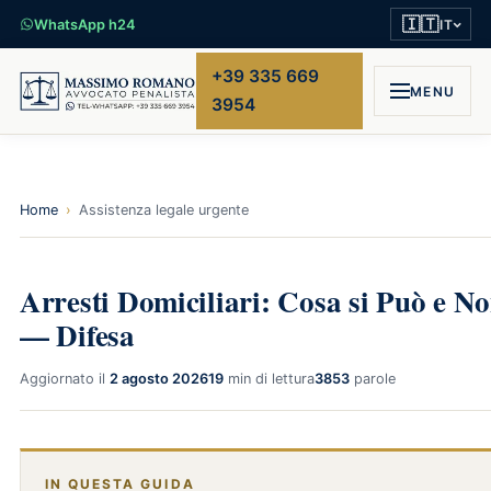
🇮🇹
WhatsApp h24
IT
+39 335 669
MENU
3954
Home
›
Assistenza legale urgente
Arresti Domiciliari: Cosa si Può e No
— Difesa
Aggiornato il
2 agosto 2026
19
min di lettura
3853
parole
IN QUESTA GUIDA