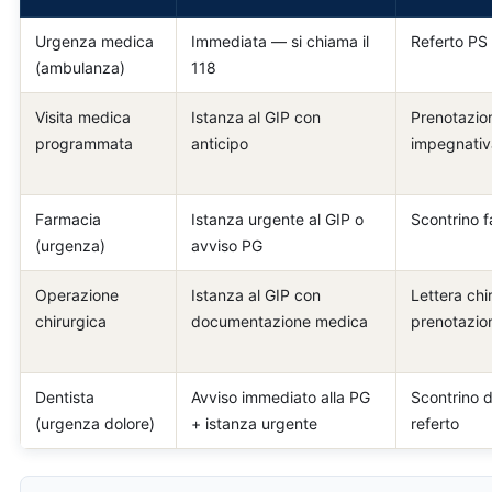
Urgenza medica
Immediata — si chiama il
Referto PS 
(ambulanza)
118
Visita medica
Istanza al GIP con
Prenotazio
programmata
anticipo
impegnativa
Farmacia
Istanza urgente al GIP o
Scontrino 
(urgenza)
avviso PG
Operazione
Istanza al GIP con
Lettera chi
chirurgica
documentazione medica
prenotazio
Dentista
Avviso immediato alla PG
Scontrino d
(urgenza dolore)
+ istanza urgente
referto