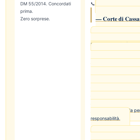
DM 55/2014. Concordati
📞
⚖ Orientamen
prima.
— Corte di Cassa
Zero sorprese.
Cass. pen. Sez. I 
anche breve uscita è reato
La violazione degli 
allontanamento, anche 
periodo brevissimo, dall
prescritto integra il rea
indipendentemente dalla
e dalle motivazioni addo
durata dell'evasione può
quantificazione della pe
responsabilità.
Cass. pen. Sez. I 