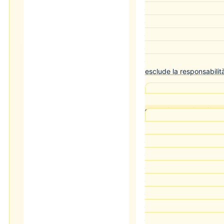
allontanamento al di fuor
dell'autorizzazione (usci
ritardato, deviazione da
integra il reato di evas
detenuto nel ritenere p
esclude la responsabilit
Cass. pen. Sez. I n
elettronico: obbligo di val
Il giudice che applic
deve valutare la possibili
braccialetto elettronic
aggiuntiva. La mancata 
disponibilità del disposi
annullamento dell'ordin
del Riesame. Il braccia
della misura ma uno str