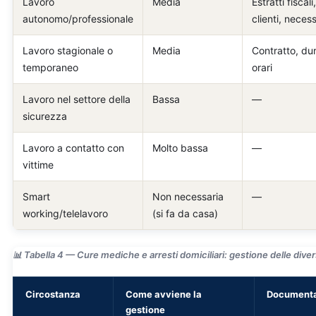
Lavoro
Media
Estratti fiscali,
autonomo/professionale
clienti, necess
Lavoro stagionale o
Media
Contratto, dur
temporaneo
orari
Lavoro nel settore della
Bassa
—
sicurezza
Lavoro a contatto con
Molto bassa
—
vittime
Smart
Non necessaria
—
working/telelavoro
(si fa da casa)
📊 Tabella 4 — Cure mediche e arresti domiciliari: gestione delle diver
Circostanza
Come avviene la
Document
gestione