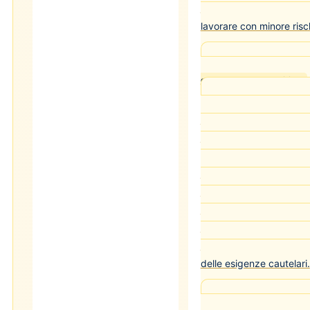
rendere possibile l'auto
lavorare con minore risc
Cass. pen. Sez. I 
comportamento positivo
Il comportamento ir
durante il periodo di app
domiciliari — rispetto sc
prescrizioni, partecipazi
risocializzative, assenza
costituisce elemento ril
dell'istanza di sostituz
Il giudice deve valoriz
comportamento come indi
delle esigenze cautelari.
Cass. pen. Sez. I n