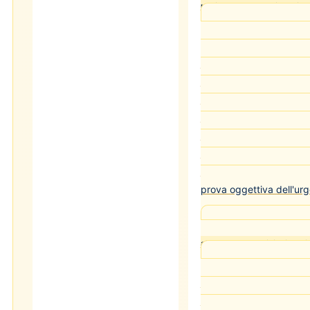
uscita senza autorizzazion
L'urgenza assoluta 
previa comunicazione al
dell'evasione quando l'u
da una necessità impresc
(emergenza medica propr
convivente) e sia stata
comunicazione alle auto
sola opinione soggettiva 
stato di necessità non è 
prova oggettiva dell'ur
Cass. pen. Sez. I n
al lavoro: prescrizioni da r
L'autorizzazione a u
negli arresti domiciliari
l'orario e il percorso con