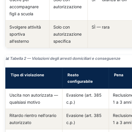
accompagnare
autorizzazione
figli a scuola
Svolgere attività
Solo con
SÌ — rara
sportiva
autorizzazione
all'esterno
specifica
📊 Tabella 2 — Violazioni degli arresti domiciliari e conseguenze
Tipo di violazione
Reato
Pena
configurabile
Uscita non autorizzata —
Evasione (art. 385
Reclusion
qualsiasi motivo
c.p.)
1 a 3 anni
Ritardo rientro nell'orario
Evasione (art. 385
Reclusion
autorizzato
c.p.)
1 a 3 anni