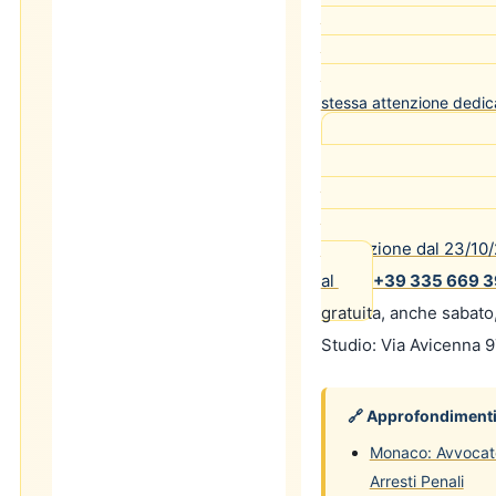
dei termini massimi dete
della misura e l'obbligo 
difensore deve monitorar
stessa attenzione dedic
Per assistenza ur
specifico, l'
Avv. Mass
Avvocati Napoli n. 145
Cassazione dal 23/10/
al
+39 335 669 
gratuita, anche sabato
Studio: Via Avicenna 
🔗 Approfondimenti 
Monaco: Avvocato 
Arresti Penali