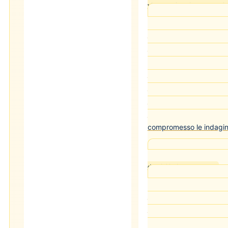
vietate: violazione prescriz
Il divieto di comun
imposto nell'ordinanza di
imputati, vittime, testim
prescrizione vincolante 
determinare la revoca deg
sostituzione con la cust
indipendentemente dalla
comunicazioni abbiano 
compromesso le indagin
Cass. pen. Sez. I n
domiciliari e scadenza
Gli arresti domicilia
massimi di durata delle m
artt. 303-308 c.p.p., ch
processuale e alla gravi