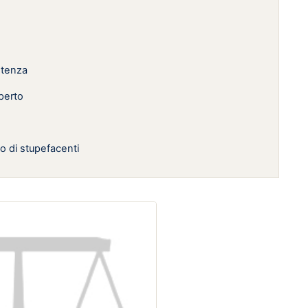
entenza
perto
o di stupefacenti