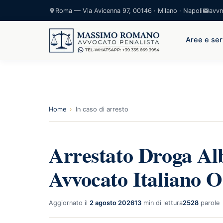
Roma — Via Avicenna 97, 00146 · Milano · Napoli
avv
Aree e ser
Home
›
In caso di arresto
Arrestato Droga A
Avvocato Italiano O
Aggiornato il
2 agosto 2026
13
min di lettura
2528
parole