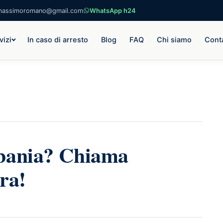
massimoromano@gmail.com
WhatsApp h24
vizi
In caso di arresto
Blog
FAQ
Chi siamo
Conta
lbania? Chiama
ra!