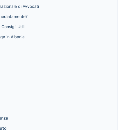
nazionale di Avvocati
mmediatamente?
Consigli Utili
ga in Albania
tenza
erto