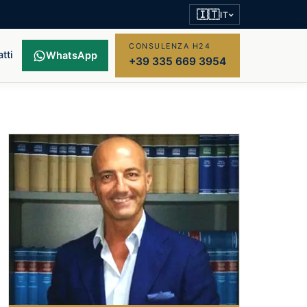
🇮🇹
IT
CONSULENZA H24
tti
WhatsApp
+39 335 669 3954