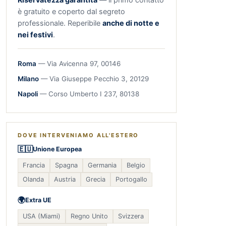
è gratuito e coperto dal segreto
professionale. Reperibile
anche di notte e
nei festivi
.
Roma
— Via Avicenna 97, 00146
Milano
— Via Giuseppe Pecchio 3, 20129
Napoli
— Corso Umberto I 237, 80138
DOVE INTERVENIAMO ALL'ESTERO
🇪🇺
Unione Europea
Francia
Spagna
Germania
Belgio
Olanda
Austria
Grecia
Portogallo
🌍
Extra UE
USA (Miami)
Regno Unito
Svizzera