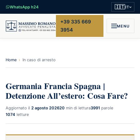
🇮🇹
WhatsApp h24
IT
+39 335 669
MENU
3954
Home
›
In caso di arresto
Germania Francia Spagna |
Detenzione All’estero: Cosa Fare?
Aggiornato il
2 agosto 2026
20
min di lettura
3991
parole
1074
letture