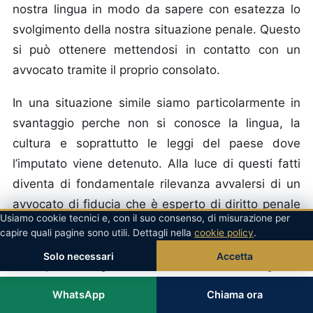
nostra lingua in modo da sapere con esatezza lo
svolgimento della nostra situazione penale. Questo
si può ottenere mettendosi in contatto con un
avvocato tramite il proprio consolato.
In una situazione simile siamo particolarmente in
svantaggio perche non si conosce la lingua, la
cultura e soprattutto le leggi del paese dove
l’imputato viene detenuto. Alla luce di questi fatti
diventa di fondamentale rilevanza avvalersi di un
avvocato di fiducia che è esperto di diritto penale
Usiamo cookie tecnici e, con il suo consenso, di misurazione per
internazionale. L’avvocato infatti è l’unica persona
capire quali pagine sono utili. Dettagli nella
cookie policy
.
in grado di garantire i diritti del suo cliente in modo
Solo necessari
Accetta
che il processo giudiziario sia svolto in modo giusto
e corretto e che non si verifichino condanne
WhatsApp
Chiama ora
arbitrarie.