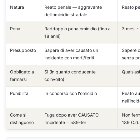
Natura
Reato penale — aggravante
Reato pe
dell'omicidio stradale
Pena
Raddoppio pena omicidio (fino a
3 mesi -
18 anni)
Presupposto
Sapere di aver causato un
Sapere c
incidente con morti/feriti
senza pr
Obbligato a
Sì (in quanto conducente
Qualsias
fermarsi
coinvolto)
Punibilità
In concorso con l'omicidio
Reato a
nell'inci
Come si
Fuga dopo aver CAUSATO
Non ferm
distinguono
l'incidente = 589-ter
189 C.d.