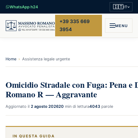
🇮🇹
WhatsApp h24
IT
+39 335 669
MENU
3954
Home
›
Assistenza legale urgente
Omicidio Stradale con Fuga: Pena e D
Romano R — Aggravante
Aggiornato il
2 agosto 2026
20
min di lettura
4043
parole
IN QUESTA GUIDA