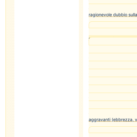
Entrambe le perizie pos
ragionevole dubbio sull
Cass. pen. Sez. IV 
stradale: confronto con 58
L'omicidio stradale 
l'omicidio colposo ordina
fattispecie distinte. L'om
esclusivamente alle viol
Codice della Strada com
un veicolo. La Legge 41
disciplina speciale per gl
pene più severe rispetto
ordinario, specialmente 
aggravanti (ebbrezza, ve
Cass. pen. Sez. IV 