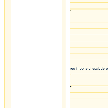
Cass. pen. Sez. IV
consapevolezza come eleme
L'aggravante della f
c.p. richiede che il con
dell'incidente si sia co
dal luogo del fatto. La
come piena conoscenza 
circostanza che l'incide
morte o le lesioni della 
certa della consapevolez
reo impone di escludere
Cass. pen. Sez. IV
Consapevolezza e buona f
Il conducente che s
dell'incidente in buona 
aver cagionato danni a 