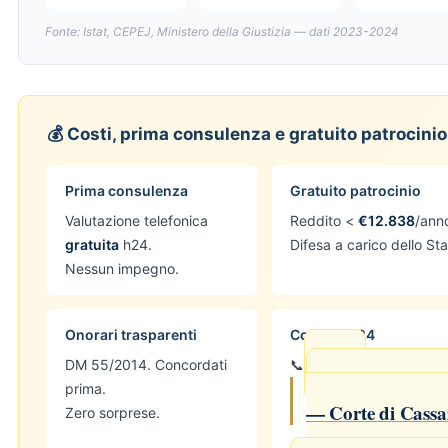
Fonte: Istat, CEPEJ, Ministero della Giustizia — dati 2023-2024
💰 Costi, prima consulenza e gratuito patrocinio
Prima consulenza
Gratuito patrocinio
Valutazione telefonica
Reddito <
€12.838
/ann
gratuita
h24.
Difesa a carico dello Sta
Nessun impegno.
Onorari trasparenti
Contatti h24
DM 55/2014. Concordati
📞
⚖ Orientamen
prima.
— Corte di Cassa
Zero sorprese.