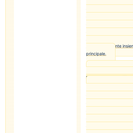
conseguire una nuova pa
dall'art. 222 co. 3-ter C.
ebbrezza grave) o per c
ebbrezza). La revoca de
accessoria che il giudic
obbligatoriamente insie
principale.
Cass. pen. Sez. IV 
mancato soccorso: differe
L'obbligo di fermars
all'art. 189 C.d.S. grav
che sia coinvolto o che 
stradale, indipendentem
responsabilità nel fatto.
invece il solo conducent
e si dà alla fuga. Chi n