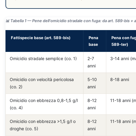
📊 Tabella 1 — Pene dell'omicidio stradale con fuga: da art. 589-bis + 
Fattispecie base (art. 589-bis)
Pena
Pena con fug
base
589-ter)
Omicidio stradale semplice (co. 1)
2-7
3-14 anni (m
anni
Omicidio con velocità pericolosa
5-10
8-18 anni
(co. 2)
anni
Omicidio con ebbrezza 0,8-1,5 g/l
8-12
11-18 anni (
(co. 4)
anni
Omicidio con ebbrezza >1,5 g/l o
8-12
11-18 anni (
droghe (co. 5)
anni