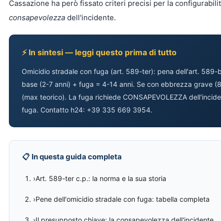
Cassazione ha però fissato criteri precisi per la configurabilit
consapevolezza
dell'incidente.
⚡ In sintesi — leggi questo prima di tutto
Omicidio stradale con fuga (art. 589-ter): pena dell'art. 58
base (2-7 anni) + fuga = 4-14 anni. Se con ebbrezza grave (8
(max teorico). La fuga richiede CONSAPEVOLEZZA dell'inciden
fuga. Contatto h24: +39 335 669 3954.
📋 In questa guida completa
›Art. 589-ter c.p.: la norma e la sua storia
›Pene dell'omicidio stradale con fuga: tabella completa
›Il presupposto chiave: la consapevolezza dell'incidente