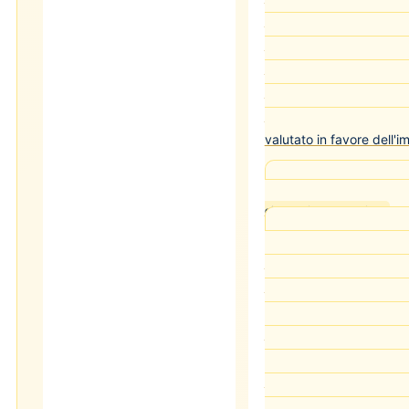
reato di cui all'art. 589
sull'assenza di vittime 
tenendo conto delle circ
velocità, rumore dell'imp
Il dubbio ragionevole s
valutato in favore dell'i
Cass. pen. Sez. IV 
cinematica e acustica
Nell'accertamento 
conducente dell'incident
acustica costituiscono s
perizia cinematica ricos
dell'impatto e verifica s
percepibili dal conducen
calcola l'intensità del s
al rumore ambientale e a