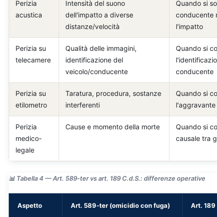
Perizia
Intensità del suono
Quando si sos
acustica
dell'impatto a diverse
conducente n
distanze/velocità
l'impatto
Perizia su
Qualità delle immagini,
Quando si co
telecamere
identificazione del
l'identificazi
veicolo/conducente
conducente
Perizia su
Taratura, procedura, sostanze
Quando si co
etilometro
interferenti
l'aggravante
Perizia
Cause e momento della morte
Quando si co
medico-
causale tra 
legale
📊 Tabella 4 — Art. 589-ter vs art. 189 C.d.S.: differenze operative
Aspetto
Art. 589-ter (omicidio con fuga)
Art. 189