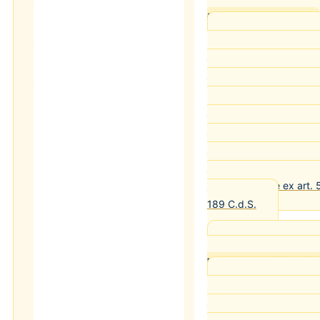
art. 189 C.d.S.: concorso
L'aggravante della f
reato di fuga in caso di 
C.d.S.) possono concorre
pena dell'omicidio strad
autonomo punibile anch
è responsabile dell'incid
applicabile quando il c
dell'incidente si dà alla
dell'aggravante ex art. 
189 C.d.S.
Cass. pen. Sez. IV
patente con omicidio + fug
In caso di condanna
fuga (art. 589-bis + 589-
patente di guida è obbli