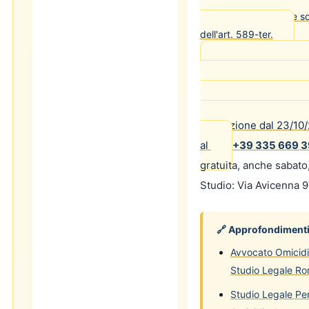
non si ferma risponde sol
dell'art. 589-ter.
Per assistenza ur
specifico, l'
Avv. Mass
Avvocati Napoli n. 145
Cassazione dal 23/10/
al
+39 335 669 
gratuita, anche sabato
Studio: Via Avicenna 
🔗 Approfondimenti 
Avvocato Omicidi
Studio Legale R
Studio Legale Pe