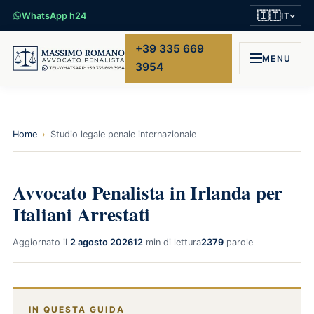
🇮🇹
WhatsApp h24
IT
+39 335 669
MENU
3954
Home
›
Studio legale penale internazionale
Avvocato Penalista in Irlanda per
Italiani Arrestati
Aggiornato il
2 agosto 2026
12
min di lettura
2379
parole
IN QUESTA GUIDA