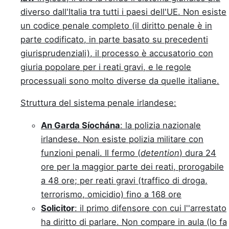
diverso dall'Italia tra tutti i paesi dell'UE. Non esiste
un codice penale completo (il diritto penale è in
parte codificato, in parte basato su precedenti
giurisprudenziali), il processo è accusatorio con
giuria popolare per i reati gravi, e le regole
processuali sono molto diverse da quelle italiane.
Struttura del sistema penale irlandese:
An Garda Síochána
: la polizia nazionale
irlandese. Non esiste polizia militare con
funzioni penali. Il fermo (
detention
) dura 24
ore per la maggior parte dei reati, prorogabile
a 48 ore; per reati gravi (traffico di droga,
terrorismo, omicidio) fino a 168 ore
Solicitor
: il primo difensore con cui l''arrestato
ha diritto di parlare. Non compare in aula (lo fa