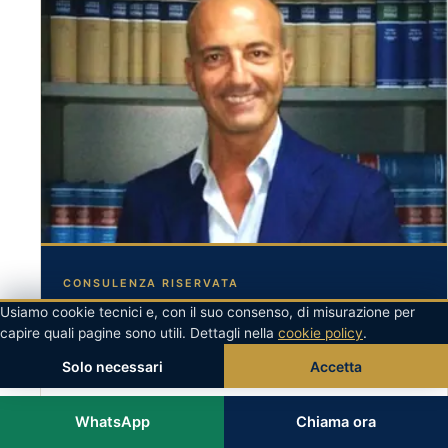
CONSULENZA RISERVATA
Avv. Massimo Romano
Usiamo cookie tecnici e, con il suo consenso, di misurazione per
capire quali pagine sono utili. Dettagli nella
cookie policy
.
Penalista cassazionista · Ordine degli Avvocati di Napoli n.
14553
Solo necessari
Accetta
Mi racconti la situazione: le dico in modo chiaro cosa
WhatsApp
Chiama ora
si può fare e quali sono i passaggi immediati.