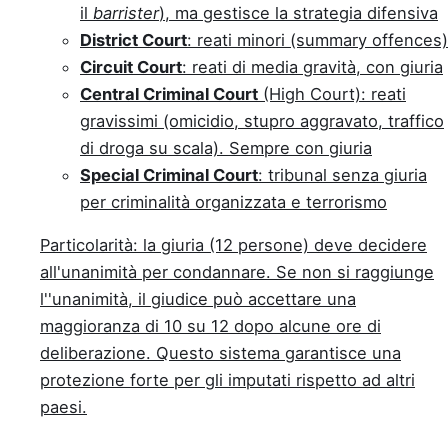
il
barrister
), ma gestisce la strategia difensiva
District Court
: reati minori (summary offences)
Circuit Court
: reati di media gravità, con giuria
Central Criminal Court
(High Court): reati
gravissimi (omicidio, stupro aggravato, traffico
di droga su scala). Sempre con giuria
Special Criminal Court
: tribunal senza giuria
per criminalità organizzata e terrorismo
Particolarità: la giuria (12 persone) deve decidere
all'unanimità per condannare. Se non si raggiunge
l''unanimità, il giudice può accettare una
maggioranza di 10 su 12 dopo alcune ore di
deliberazione. Questo sistema garantisce una
protezione forte per gli imputati rispetto ad altri
paesi.