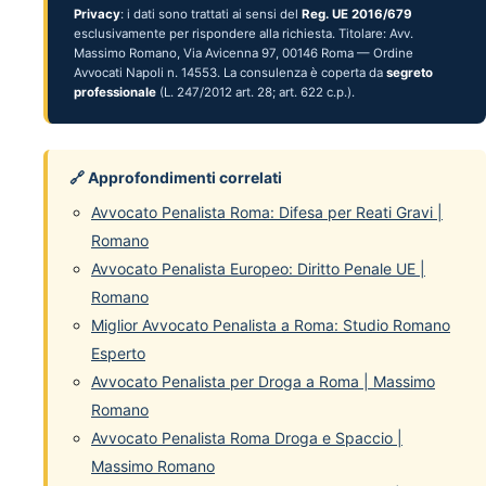
Privacy
: i dati sono trattati ai sensi del
Reg. UE 2016/679
esclusivamente per rispondere alla richiesta. Titolare: Avv.
Massimo Romano, Via Avicenna 97, 00146 Roma — Ordine
Avvocati Napoli n. 14553. La consulenza è coperta da
segreto
professionale
(L. 247/2012 art. 28; art. 622 c.p.).
🔗 Approfondimenti correlati
Avvocato Penalista Roma: Difesa per Reati Gravi |
Romano
Avvocato Penalista Europeo: Diritto Penale UE |
Romano
Miglior Avvocato Penalista a Roma: Studio Romano
Esperto
Avvocato Penalista per Droga a Roma | Massimo
Romano
Avvocato Penalista Roma Droga e Spaccio |
Massimo Romano