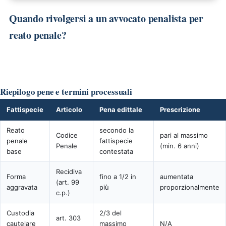
Quando rivolgersi a un avvocato penalista per
reato penale?
Riepilogo pene e termini processuali
Fattispecie
Articolo
Pena edittale
Prescrizione
Reato
secondo la
Codice
pari al massimo
penale
fattispecie
Penale
(min. 6 anni)
base
contestata
Recidiva
Forma
fino a 1/2 in
aumentata
(art. 99
aggravata
più
proporzionalmente
c.p.)
Custodia
2/3 del
art. 303
cautelare
massimo
N/A