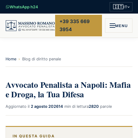
🇮🇹
WhatsApp h24
IT
+39 335 669
MENU
3954
Home
›
Blog di diritto penale
Avvocato Penalista a Napoli: Mafia
e Droga, la Tua Difesa
Aggiornato il
2 agosto 2026
14
min di lettura
2820
parole
IN QUESTA GUIDA