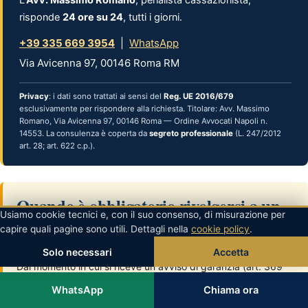
risponde
24 ore su 24
, tutti i giorni.
+39 335 669 3954
|
WhatsApp
Via Avicenna 97, 00146 Roma RM
Privacy
: i dati sono trattati ai sensi del
Reg. UE 2016/679
esclusivamente per rispondere alla richiesta. Titolare: Avv. Massimo
Romano, Via Avicenna 97, 00146 Roma — Ordine Avvocati Napoli n.
14553. La consulenza è coperta da
segreto professionale
(L. 247/2012
art. 28; art. 622 c.p.).
Quando è obbligatorio rivolgersi a un
Usiamo cookie tecnici e, con il suo consenso, di misurazione per
avvocato penalista?
capire quali pagine sono utili. Dettagli nella
cookie policy
.
Solo necessari
Accetta
Dal momento in cui si riceve un avviso di garanzia (art. 369
c.p.p.) o si viene fermati dalla polizia, il difensore è
WhatsApp
Chiama ora
indispensabile. Non è consigliabile aspettare il rinvio a