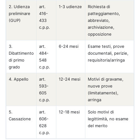
2. Udienza
art.
1-3 udienze
Richiesta di
preliminare
416-
patteggiamento,
(GUP)
433
abbreviato,
c.p.p.
archiviazione,
opposizione
3.
art.
6-24 mesi
Esame testi, prove
Dibattimento
484-
documentali, perizie,
di primo
548
requisitoria/arringa
grado
c.p.p.
4. Appello
art.
12-24 mesi
Motivi di gravame,
593-
nuove prove
605
(limitatamente),
c.p.p.
arringa
5.
art.
12-18 mesi
Solo motivi di
Cassazione
606-
legittimità, no esame
628
del merito
c.p.p.