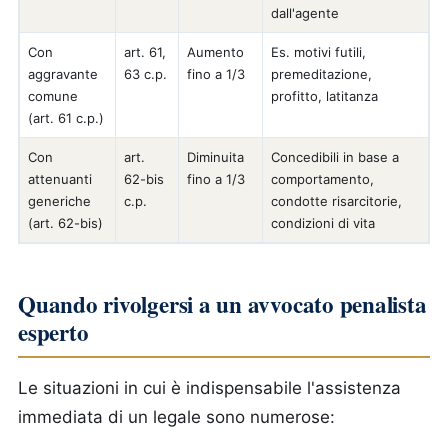
dall'agente
Con
art. 61,
Aumento
Es. motivi futili,
aggravante
63 c.p.
fino a 1/3
premeditazione,
comune
profitto, latitanza
(art. 61 c.p.)
Con
art.
Diminuita
Concedibili in base a
attenuanti
62-bis
fino a 1/3
comportamento,
generiche
c.p.
condotte risarcitorie,
(art. 62-bis)
condizioni di vita
Quando rivolgersi a un avvocato penalista
esperto
Le situazioni in cui è indispensabile l'assistenza
immediata di un legale sono numerose: