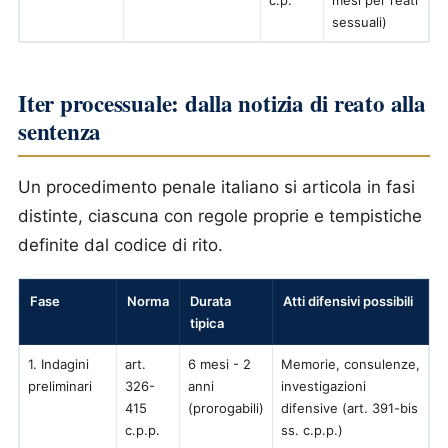
sessuali)
Iter processuale: dalla notizia di reato alla
sentenza
Un procedimento penale italiano si articola in fasi
distinte, ciascuna con regole proprie e tempistiche
definite dal codice di rito.
Fase
Norma
Durata
Atti difensivi possibili
tipica
1. Indagini
art.
6 mesi - 2
Memorie, consulenze,
preliminari
326-
anni
investigazioni
415
(prorogabili)
difensive (art. 391-bis
c.p.p.
ss. c.p.p.)