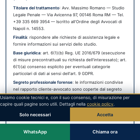
Titolare del trattamento
: Avv. Massimo Romano — Studio
Legale Penale — Via Avicenna 97, 00146 Roma RM — Tel.
+39 335 669 3954 — Iscritto all'Ordine degli Avvocati di
Napoli n. 14553.
Finalità
: rispondere alle richieste di assistenza legale e
fornire informazioni sui servizi dello studio.
Base giuridica
: art. 6(1)(b) Reg. UE 2016/679 (esecuzione
di misure precontrattuali su richiesta dell'interessato); art.
6(1)(a) consenso esplicito per eventuali categorie
particolari di dati ai sensi dell'art. 9 GDPR.
Segreto professionale forense
: le informazioni condivise
nel rapporto cliente-avvocato sono coperte dal segreto
professionale (
L. 247/2012 art. 28; Codice Deontologico
Usiamo cookie tecnici e, con il suo consenso, di misurazione per
Forense art. 13; art. 622 c.p.; art. 200 c.p.p.
), protezione
capire quali pagine sono utili. Dettagli nella
cookie policy
.
che si aggiunge a quella prevista dal GDPR.
Solo necessari
Accetta
Conservazione
: per il tempo necessario alla gestione
della richiesta. In caso di conferimento incarico, fino a 10
WhatsApp
Chiama ora
anni dalla conclusione del mandato ai fini fiscali e di
responsabilità professionale (DPR 633/72 e Codice