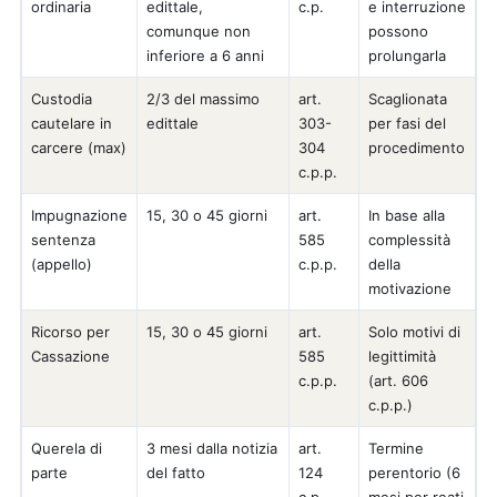
ordinaria
edittale,
c.p.
e interruzione
comunque non
possono
inferiore a 6 anni
prolungarla
Custodia
2/3 del massimo
art.
Scaglionata
cautelare in
edittale
303-
per fasi del
carcere (max)
304
procedimento
c.p.p.
Impugnazione
15, 30 o 45 giorni
art.
In base alla
sentenza
585
complessità
(appello)
c.p.p.
della
motivazione
Ricorso per
15, 30 o 45 giorni
art.
Solo motivi di
Cassazione
585
legittimità
c.p.p.
(art. 606
c.p.p.)
Querela di
3 mesi dalla notizia
art.
Termine
parte
del fatto
124
perentorio (6
c.p.
mesi per reati