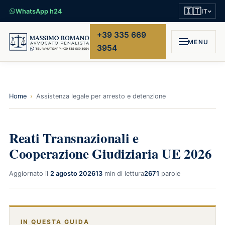
🇮🇹
WhatsApp h24
IT
+39 335 669
MENU
3954
Home
›
Assistenza legale per arresto e detenzione
Reati Transnazionali e
Cooperazione Giudiziaria UE 2026
Aggiornato il
2 agosto 2026
13
min di lettura
2671
parole
IN QUESTA GUIDA