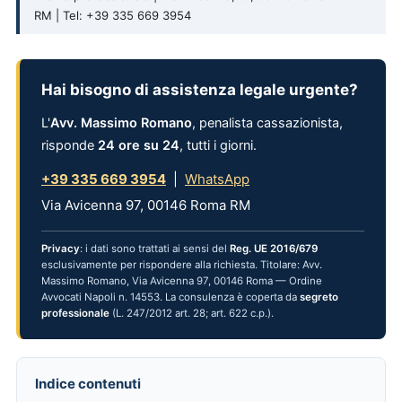
RM | Tel: +39 335 669 3954
Hai bisogno di assistenza legale urgente?
L'
Avv. Massimo Romano
, penalista cassazionista,
risponde
24 ore su 24
, tutti i giorni.
+39 335 669 3954
|
WhatsApp
Via Avicenna 97, 00146 Roma RM
Privacy
: i dati sono trattati ai sensi del
Reg. UE 2016/679
esclusivamente per rispondere alla richiesta. Titolare: Avv.
Massimo Romano, Via Avicenna 97, 00146 Roma — Ordine
Avvocati Napoli n. 14553. La consulenza è coperta da
segreto
professionale
(L. 247/2012 art. 28; art. 622 c.p.).
Indice contenuti