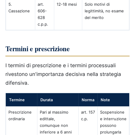
5.
art.
12-18 mesi
Solo motivi di
Cassazione
606-
legittimità, no esame
628
del merito
c.p.p.
Termini e prescrizione
I termini di prescrizione e i termini processuali
rivestono un'importanza decisiva nella strategia
difensiva.
Termine
Durata
Norma
Note
Prescrizione
Pari al massimo
art. 157
Sospensione
ordinaria
edittale,
c.p.
e interruzione
comunque non
possono
inferiore a 6 anni
prolungarla