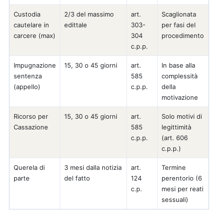
Custodia
2/3 del massimo
art.
Scaglionata
cautelare in
edittale
303-
per fasi del
carcere (max)
304
procedimento
c.p.p.
Impugnazione
15, 30 o 45 giorni
art.
In base alla
sentenza
585
complessità
(appello)
c.p.p.
della
motivazione
Ricorso per
15, 30 o 45 giorni
art.
Solo motivi di
Cassazione
585
legittimità
c.p.p.
(art. 606
c.p.p.)
Querela di
3 mesi dalla notizia
art.
Termine
parte
del fatto
124
perentorio (6
c.p.
mesi per reati
sessuali)