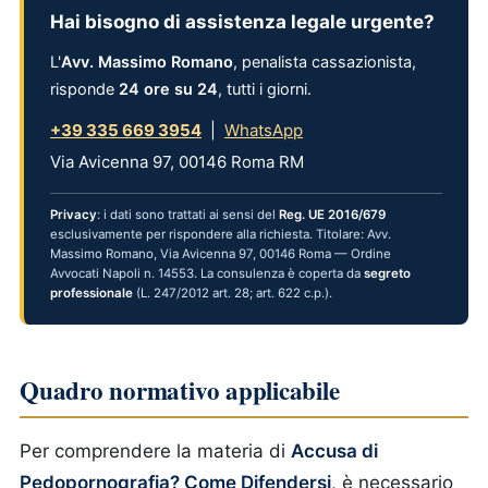
Hai bisogno di assistenza legale urgente?
L'
Avv. Massimo Romano
, penalista cassazionista,
risponde
24 ore su 24
, tutti i giorni.
+39 335 669 3954
|
WhatsApp
Via Avicenna 97, 00146 Roma RM
Privacy
: i dati sono trattati ai sensi del
Reg. UE 2016/679
esclusivamente per rispondere alla richiesta. Titolare: Avv.
Massimo Romano, Via Avicenna 97, 00146 Roma — Ordine
Avvocati Napoli n. 14553. La consulenza è coperta da
segreto
professionale
(L. 247/2012 art. 28; art. 622 c.p.).
Quadro normativo applicabile
Per comprendere la materia di
Accusa di
Pedopornografia? Come Difendersi
, è necessario