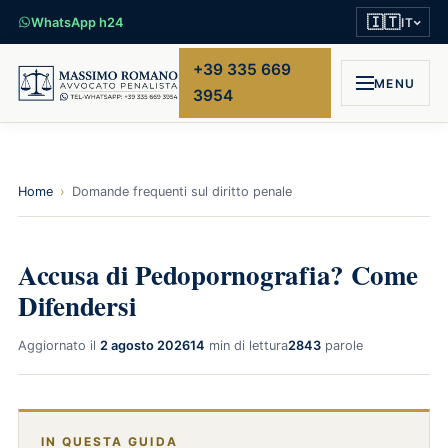
🇮🇹
WhatsApp h24
IT
+39 335 669
MENU
3954
Home
›
Domande frequenti sul diritto penale
Accusa di Pedopornografia? Come
Difendersi
Aggiornato il
2 agosto 2026
14
min di lettura
2843
parole
IN QUESTA GUIDA