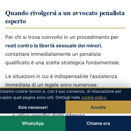
Quando rivolgersi a un avvocato penalista
esperto
Per chi si trova coinvolto in un procedimento per
reati contro la libertà sessuale dei minori
,
contattare immediatamente un penalista
qualificato è una scelta strategica fondamentale.
Le situazioni in cui è indispensabile l'assistenza
immediata di un legale sono numerose:
Usiamo cookie tecnici e, con il suo consenso, di misurazione per
capire quali pagine sono utili. Dettagli nella
cookie policy
.
Notifica di un avviso di garanzia
(art. 369
c.p.p.) — significa essere ufficialmente indagati
Solo necessari
Accetta
e attiva specifici diritti difensivi.
WhatsApp
Chiama ora
Convocazione per interrogatorio
da parte del