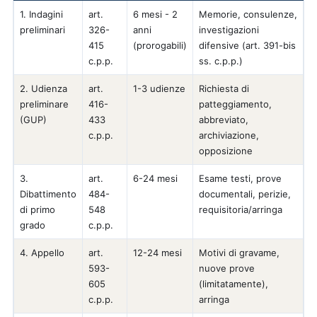
1. Indagini
art.
6 mesi - 2
Memorie, consulenze,
preliminari
326-
anni
investigazioni
415
(prorogabili)
difensive (art. 391-bis
c.p.p.
ss. c.p.p.)
2. Udienza
art.
1-3 udienze
Richiesta di
preliminare
416-
patteggiamento,
(GUP)
433
abbreviato,
c.p.p.
archiviazione,
opposizione
3.
art.
6-24 mesi
Esame testi, prove
Dibattimento
484-
documentali, perizie,
di primo
548
requisitoria/arringa
grado
c.p.p.
4. Appello
art.
12-24 mesi
Motivi di gravame,
593-
nuove prove
605
(limitatamente),
c.p.p.
arringa