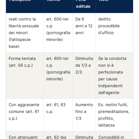
edittale
reati contro la
art. 600-ter
Da 6
delitto
libertà sessuale
c.p.
anni a 12
procedibile
dei minori
(pornografia
anni
d'ufficio
(fattispecie
minorile)
base)
Forma tentata
art. 600-ter
Diminuita
Se la condotta
(art. 56 c.p.)
c.p.
da 1/3 a
non si è
(pornografia
2/3
perfezionata
minorile)
per cause
indipendenti
dall'agente
Con aggravante
art. 61, 63
Aumento
Es. motivi futili,
comune (art. 61
c.p.
fino a
premeditazione,
c.p.)
1/3
profitto,
latitanza
Con attenuanti
art. 62-bis
Diminuita
Concedibili in