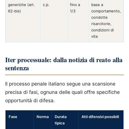
generiche (art.
c.p.
fino a
base a
62-bis)
1/3
comportamento,
condotte
risarcitorie,
condizioni di
vita
Iter processuale: dalla notizia di reato alla
sentenza
Il processo penale italiano segue una scansione
precisa di fasi, ognuna delle quali offre specifiche
opportunità di difesa.
Fase
Norma
Durata
Atti difensivi possibili
tipica