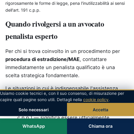
rigorosamente le forme di legge, pena l'inutilizzabilità ai sensi
dell'art. 191 c.p.p.
Quando rivolgersi a un avvocato
penalista esperto
Per chi si trova coinvolto in un procedimento per
procedura di estradizione/MAE
, contattare
immediatamente un penalista qualificato è una
scelta strategica fondamentale.
Le situazioni in cui è indispensabile l'assistenza
Usiamo cookie tecnici e, con il suo consenso, di misurazione per
immediata di un legale sono numerose:
capire quali pagine sono utili. Dettagli nella
cookie policy
.
Notifica di un avviso di garanzia
(art. 369
Solo necessari
Accetta
c.p.p.) — significa essere ufficialmente
indagati e attiva specifici diritti difensivi.
WhatsApp
Chiama ora
Convocazione per interrogatorio
da parte del