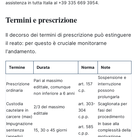
assistenza in tutta Italia al +39 335 669 3954.
Termini e prescrizione
Il decorso dei termini di prescrizione può estinguere
il reato: per questo è cruciale monitorarne
l'andamento.
Termine
Durata
Norma
Note
Sospensione e
Pari al massimo
Prescrizione
art. 157
interruzione
edittale, comunque
ordinaria
c.p.
possono
non inferiore a 6 anni
prolungarla
Custodia
art. 303-
Scaglionata per
2/3 del massimo
cautelare in
304
fasi del
edittale
carcere (max)
c.p.p.
procedimento
Impugnazione
In base alla
art. 585
sentenza
15, 30 o 45 giorni
complessità della
c.p.p.
(appello)
motivazione