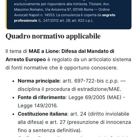
esclusivamente per rispondere alla richiesta. Titolare: Avv.
Massimo Romano, Via Avicenna 97, 00146 Roma — Ordine
Avvocati Napoli n. 14553. La consulenza è coperta da
segreto
professionale
(L. 247/2012 art. 28; art. 622 c.p.).
Quadro normativo applicabile
Il tema di
MAE a Lione: Difesa dal Mandato di
Arresto Europeo
è regolato da un articolato sistema
di fonti normative che è opportuno conoscere.
Norma principale
: artt. 697-722-bis c.p.p. —
disciplina il procedura di estradizione/MAE.
Fonte di riferimento
: Legge 69/2005 (MAE) -
Legge 149/2016.
Costituzione italiana
: art. 24 (diritto inviolabile
alla difesa) e art. 27 (presunzione di innocenza
fino a sentenza definitiva).