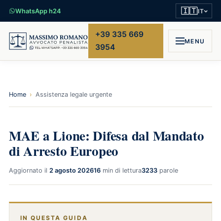
🇮🇹
WhatsApp h24
IT
+39 335 669
MENU
3954
Home
›
Assistenza legale urgente
MAE a Lione: Difesa dal Mandato
di Arresto Europeo
Aggiornato il
2 agosto 2026
16
min di lettura
3233
parole
IN QUESTA GUIDA