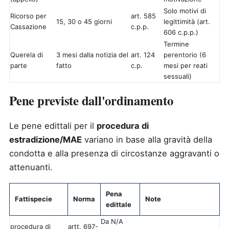
Solo motivi di
Ricorso per
art. 585
15, 30 o 45 giorni
legittimità (art.
Cassazione
c.p.p.
606 c.p.p.)
Termine
Querela di
3 mesi dalla notizia del
art. 124
perentorio (6
parte
fatto
c.p.
mesi per reati
sessuali)
Pene previste dall'ordinamento
Le pene edittali per il
procedura di
estradizione/MAE
variano in base alla gravità della
condotta e alla presenza di circostanze aggravanti o
attenuanti.
Pena
Fattispecie
Norma
Note
edittale
Da N/A
procedura di
artt. 697-