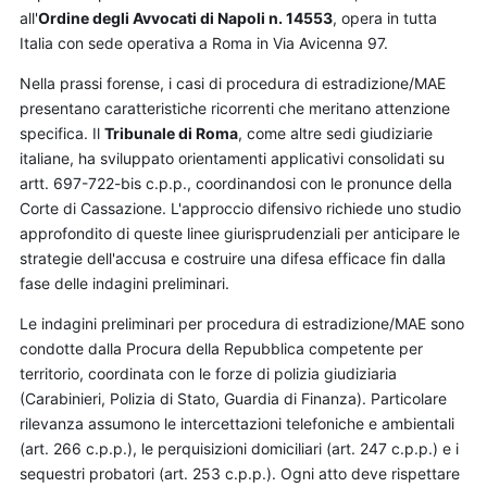
all'
Ordine degli Avvocati di Napoli n. 14553
, opera in tutta
Italia con sede operativa a Roma in Via Avicenna 97.
Nella prassi forense, i casi di procedura di estradizione/MAE
presentano caratteristiche ricorrenti che meritano attenzione
specifica. Il
Tribunale di Roma
, come altre sedi giudiziarie
italiane, ha sviluppato orientamenti applicativi consolidati su
artt. 697-722-bis c.p.p., coordinandosi con le pronunce della
Corte di Cassazione. L'approccio difensivo richiede uno studio
approfondito di queste linee giurisprudenziali per anticipare le
strategie dell'accusa e costruire una difesa efficace fin dalla
fase delle indagini preliminari.
Le indagini preliminari per procedura di estradizione/MAE sono
condotte dalla Procura della Repubblica competente per
territorio, coordinata con le forze di polizia giudiziaria
(Carabinieri, Polizia di Stato, Guardia di Finanza). Particolare
rilevanza assumono le intercettazioni telefoniche e ambientali
(art. 266 c.p.p.), le perquisizioni domiciliari (art. 247 c.p.p.) e i
sequestri probatori (art. 253 c.p.p.). Ogni atto deve rispettare