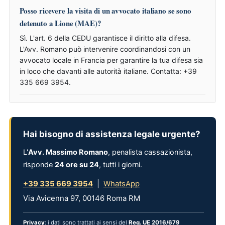
Posso ricevere la visita di un avvocato italiano se sono
detenuto a Lione (MAE)?
Sì. L'art. 6 della CEDU garantisce il diritto alla difesa.
L'Avv. Romano può intervenire coordinandosi con un
avvocato locale in Francia per garantire la tua difesa sia
in loco che davanti alle autorità italiane. Contatta: +39
335 669 3954.
Hai bisogno di assistenza legale urgente?
L'
Avv. Massimo Romano
, penalista cassazionista,
risponde
24 ore su 24
, tutti i giorni.
+39 335 669 3954
|
WhatsApp
Via Avicenna 97, 00146 Roma RM
Privacy
: i dati sono trattati ai sensi del
Reg. UE 2016/679