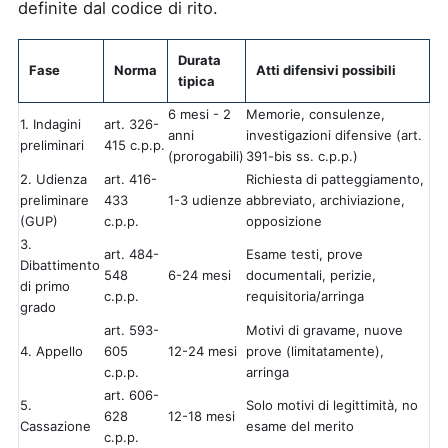
definite dal codice di rito.
Durata
Fase
Norma
Atti difensivi possibili
tipica
6 mesi - 2
Memorie, consulenze,
1. Indagini
art. 326-
anni
investigazioni difensive (art.
preliminari
415 c.p.p.
(prorogabili)
391-bis ss. c.p.p.)
2. Udienza
art. 416-
Richiesta di patteggiamento,
preliminare
433
1-3 udienze
abbreviato, archiviazione,
(GUP)
c.p.p.
opposizione
3.
art. 484-
Esame testi, prove
Dibattimento
548
6-24 mesi
documentali, perizie,
di primo
c.p.p.
requisitoria/arringa
grado
art. 593-
Motivi di gravame, nuove
4. Appello
605
12-24 mesi
prove (limitatamente),
c.p.p.
arringa
art. 606-
5.
Solo motivi di legittimità, no
628
12-18 mesi
Cassazione
esame del merito
c.p.p.