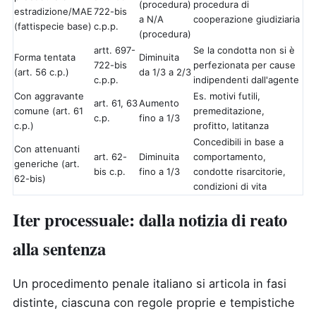
(procedura)
procedura di
estradizione/MAE
722-bis
a N/A
cooperazione giudiziaria
(fattispecie base)
c.p.p.
(procedura)
artt. 697-
Se la condotta non si è
Forma tentata
Diminuita
722-bis
perfezionata per cause
(art. 56 c.p.)
da 1/3 a 2/3
c.p.p.
indipendenti dall'agente
Con aggravante
Es. motivi futili,
art. 61, 63
Aumento
comune (art. 61
premeditazione,
c.p.
fino a 1/3
c.p.)
profitto, latitanza
Concedibili in base a
Con attenuanti
art. 62-
Diminuita
comportamento,
generiche (art.
bis c.p.
fino a 1/3
condotte risarcitorie,
62-bis)
condizioni di vita
Iter processuale: dalla notizia di reato
alla sentenza
Un procedimento penale italiano si articola in fasi
distinte, ciascuna con regole proprie e tempistiche