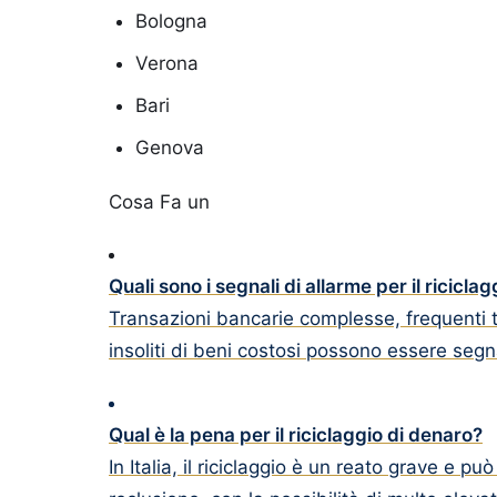
Bologna
Verona
Bari
Genova
Cosa Fa un
Quali sono i segnali di allarme per il ricicla
Transazioni bancarie complesse, frequenti tr
insoliti di beni costosi possono essere segnal
Qual è la pena per il riciclaggio di denaro?
In Italia, il riciclaggio è un reato grave e