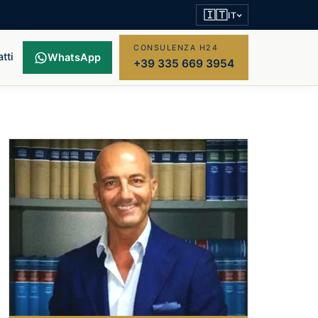
🇮🇹
IT
CONSULENZA H24
tti
WhatsApp
+39 335 669 3954