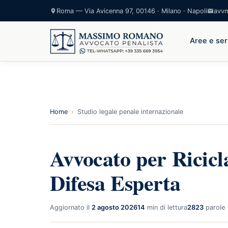
Roma — Via Avicenna 97, 00146 · Milano · Napoli
avv
Aree e ser
Home
›
Studio legale penale internazionale
Avvocato per Ricicl
Difesa Esperta
Aggiornato il
2 agosto 2026
14
min di lettura
2823
parole