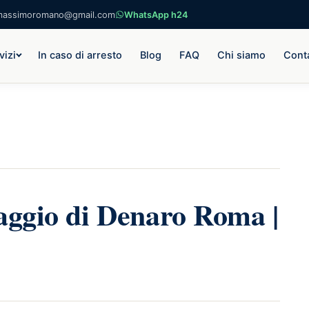
massimoromano@gmail.com
WhatsApp h24
vizi
In caso di arresto
Blog
FAQ
Chi siamo
Conta
aggio di Denaro Roma |