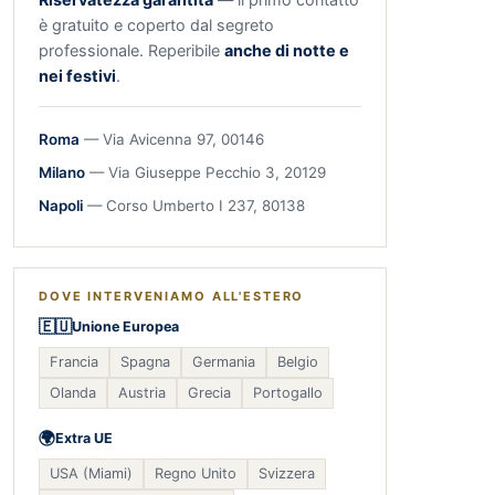
è gratuito e coperto dal segreto
professionale. Reperibile
anche di notte e
nei festivi
.
Roma
— Via Avicenna 97, 00146
Milano
— Via Giuseppe Pecchio 3, 20129
Napoli
— Corso Umberto I 237, 80138
DOVE INTERVENIAMO ALL'ESTERO
🇪🇺
Unione Europea
Francia
Spagna
Germania
Belgio
Olanda
Austria
Grecia
Portogallo
🌍
Extra UE
USA (Miami)
Regno Unito
Svizzera