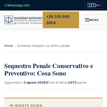
🇮🇹
WhatsApp h24
IT
+39 335 669
MENU
3954
Home
›
Domande frequenti sul diritto penale
Sequestro Penale Conservativo e
Preventivo: Cosa Sono
Aggiornato il
2 agosto 2026
12
min di lettura
2473
parole
IN QUESTA GUIDA