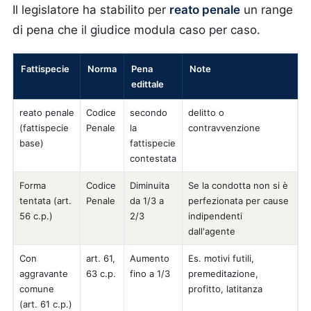
Il legislatore ha stabilito per
reato penale
un range
di pena che il giudice modula caso per caso.
Fattispecie
Norma
Pena
Note
edittale
reato penale
Codice
secondo
delitto o
(fattispecie
Penale
la
contravvenzione
base)
fattispecie
contestata
Forma
Codice
Diminuita
Se la condotta non si è
tentata (art.
Penale
da 1/3 a
perfezionata per cause
56 c.p.)
2/3
indipendenti
dall'agente
Con
art. 61,
Aumento
Es. motivi futili,
aggravante
63 c.p.
fino a 1/3
premeditazione,
comune
profitto, latitanza
(art. 61 c.p.)