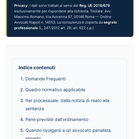
Privacy
: i dati sono trattati ai sensi del
Reg. UE 2016/679
esclusivamente per rispondere alla richiesta. Titolare: Avv.
Massimo Romano, Via Avicenna 97, 00146 Roma — Ordine
Avvocati Napoli n. 14553. La consulenza è coperta da
segreto
professionale
(L. 247/2012 art. 28; art. 622 c.p.).
Indice contenuti
Domande Frequenti
Quadro normativo applicabile
Iter processuale: dalla notizia di reato alla
sentenza
Pene previste dall'ordinamento
Quando rivolgersi a un avvocato penalista
esperto