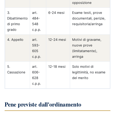
opposizione
3.
art.
6-24 mesi
Esame testi, prove
Dibattimento
484-
documentali, perizie,
di primo
548
requisitoria/arringa
grado
c.p.p.
4. Appello
art.
12-24 mesi
Motivi di gravame,
593-
nuove prove
605
(limitatamente),
c.p.p.
arringa
5.
art.
12-18 mesi
Solo motivi di
Cassazione
606-
legittimità, no esame
628
del merito
c.p.p.
Pene previste dall'ordinamento