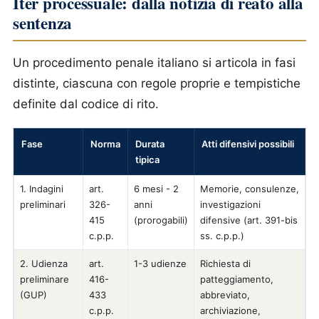
Iter processuale: dalla notizia di reato alla
sentenza
Un procedimento penale italiano si articola in fasi
distinte, ciascuna con regole proprie e tempistiche
definite dal codice di rito.
Fase
Norma
Durata
Atti difensivi possibili
tipica
1. Indagini
art.
6 mesi - 2
Memorie, consulenze,
preliminari
326-
anni
investigazioni
415
(prorogabili)
difensive (art. 391-bis
c.p.p.
ss. c.p.p.)
2. Udienza
art.
1-3 udienze
Richiesta di
preliminare
416-
patteggiamento,
(GUP)
433
abbreviato,
c.p.p.
archiviazione,