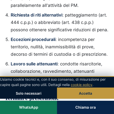
parallelamente all'attività del PM.
Richiesta di riti alternativi
: patteggiamento (art.
444 c.p.p.) o abbreviato (art. 438 c.p.p.)
possono ottenere significative riduzioni di pena.
Eccezioni procedurali
: incompetenza per
territorio, nullità, inammissibilità di prove,
decorso di termini di custodia o di prescrizione.
Lavoro sulle attenuanti
: condotte risarcitorie,
collaborazione, ravvedimento, attenuanti
generiche (art. 62-bis c.p.).
Usiamo cookie tecnici e, con il suo consenso, di misurazione per
capire quali pagine sono utili. Dettagli nella
cookie policy
.
Solo necessari
Accetta
Termini e prescrizione
WhatsApp
Chiama ora
I termini di prescrizione e i termini processuali